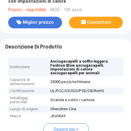
con impostazioni di calore
Prezzo：negotiable
MOQ：100 pezzi
Miglior prezzo
Contattaci
Descrizione Di Prodotto
,
Asciugacapelli a soffio leggero
,
Fashion Blow asciugacapelli
Evidenziare
Impostazioni di calore
asciugacapelli per animali
Capacità di
25000 pezzi/settimana
alimentazione
Certificazione
UL/FCC/CE/ISO/PSE/CB/RoHS
Imballaggi
Scatola a colori / cartone
particolari
Luogo di origine
Shenzhen Cina
Marca
JIUOKAY
Osservi più