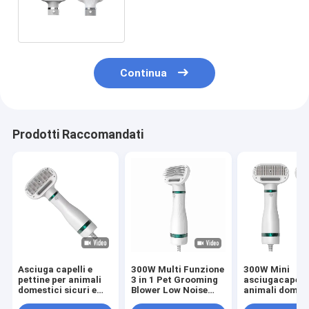
con impostazioni di calore
Continua
Prodotti Raccomandati
Asciuga capelli e
300W Multi Funzione
300W Mini
pettine per animali
3 in 1 Pet Grooming
asciugacapelli
domestici sicuri e
Blower Low Noise
animali domest
resistenti
Constant Wind Cat
basso rumore 