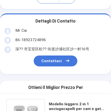
Dettagli Di Contatto
Mr. Cai
86-18923724896
深?? 市宝安区松?? 街道沙浦社区沙一村16号
Contattaci
Ottieni Il Miglior Prezzo Per
Modello leggero 2 in 1
asciugacapelli per cani e gatti