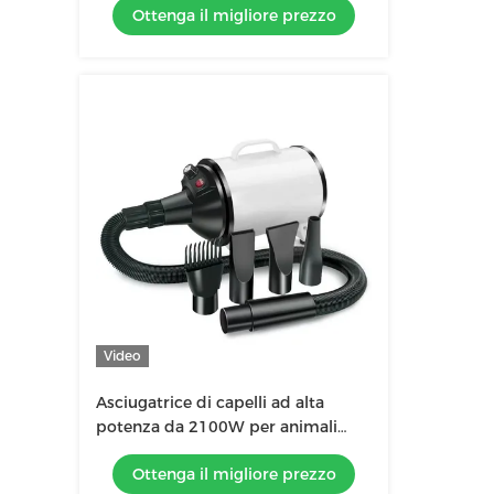
Ottenga il migliore prezzo
senza frizz
Video
Asciugatrice di capelli ad alta
potenza da 2100W per animali
domestici Equipaggiamento di
Ottenga il migliore prezzo
pulizia per animali domestici a