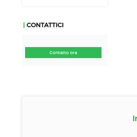
basso rumore Regolazione della
velocità del vento senza passaggio
CONTATTICI
Contatto ora
I