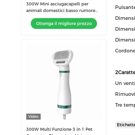
300W Mini asciugacapelli per
Pulsant
animali domestici basso rumore
gatti cani curarsi soffiatore per
Dimensi
Ottenga il migliore prezzo
animali domestici soffiatore per
Dimensi
acqua
Dimensi
Cordone
2Caratte
Un venti
Rimuovi 
Tre temp
Video
Etichet
300W Multi Funzione 3 in 1 Pet