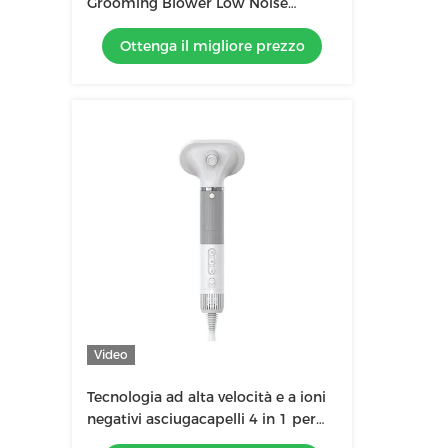
Grooming Blower Low Noise
Constant Wind Cat Dog Pet Hair
Ottenga il migliore prezzo
Dryer
Video
Tecnologia ad alta velocità e a ioni
negativi asciugacapelli 4 in 1 per
animali domestici per capelli lisci e