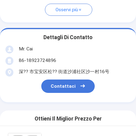
Osservi più
Dettagli Di Contatto
Mr. Cai
86-18923724896
深?? 市宝安区松?? 街道沙浦社区沙一村16号
Contattaci
Ottieni Il Miglior Prezzo Per