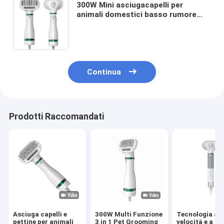
300W Mini asciugacapelli per
animali domestici basso rumore
gatti cani curarsi soffiatore per
animali domestici soffiatore per
acqua
Continua
Prodotti Raccomandati
Asciuga capelli e
300W Multi Funzione
Tecnologia ad 
pettine per animali
3 in 1 Pet Grooming
velocità e a ion