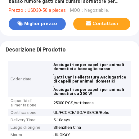
basso rumore gatti cani curarsi soffiatore per
animali domestici soffiatore per acqua
Prezzo：USD30-50 a pieces
MOQ：Negoziabile.
Miglior prezzo
Contattaci
Descrizione Di Prodotto
Asciugatrice per capelli per animali
domestici a boccaglio basso
,
Gatti Cani Pellettatura Asciugatrice
Evidenziare
di capelli per animali domestici
,
Asciugatrice per capelli per animali
domestici da 300 W
Capacità di
25000 PCS/settimana
alimentazione
Certificazione
UL/FCC/CE/ISO/PSE/CB/Rohs
Delivery Time
5-10days
Luogo di origine
Shenzhen Cina
Marca
JIUOKAY