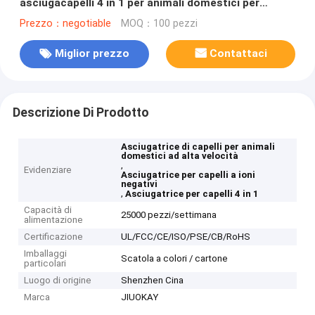
asciugacapelli 4 in 1 per animali domestici per
capelli lisci e senza frizz
Prezzo：negotiable
MOQ：100 pezzi
Miglior prezzo
Contattaci
Descrizione Di Prodotto
Asciugatrice di capelli per animali
domestici ad alta velocità
,
Evidenziare
Asciugatrice per capelli a ioni
negativi
,
Asciugatrice per capelli 4 in 1
Capacità di
25000 pezzi/settimana
alimentazione
Certificazione
UL/FCC/CE/ISO/PSE/CB/RoHS
Imballaggi
Scatola a colori / cartone
particolari
Luogo di origine
Shenzhen Cina
Marca
JIUOKAY