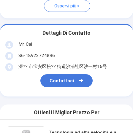
Osservi più
Dettagli Di Contatto
Mr. Cai
86-18923724896
深?? 市宝安区松?? 街道沙浦社区沙一村16号
Contattaci
Ottieni Il Miglior Prezzo Per
Tecnologia ad alta velocità e a