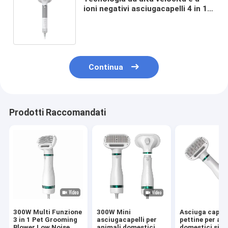
ioni negativi asciugacapelli 4 in 1
per animali domestici per capelli
lisci e senza frizz
Continua
Prodotti Raccomandati
300W Multi Funzione
300W Mini
Asciuga capell
3 in 1 Pet Grooming
asciugacapelli per
pettine per an
Blower Low Noise
animali domestici
domestici sicu