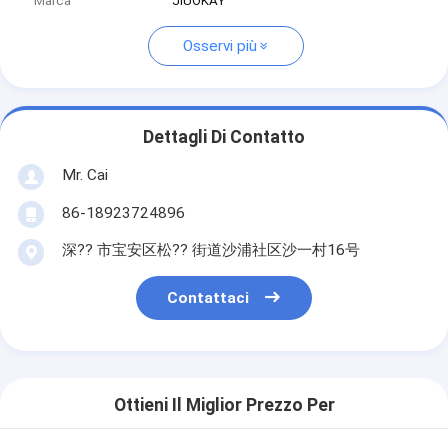
Marca
JIUOKAY
Osservi più
Dettagli Di Contatto
Mr. Cai
86-18923724896
深?? 市宝安区松?? 街道沙浦社区沙一村16号
Contattaci
Ottieni Il Miglior Prezzo Per