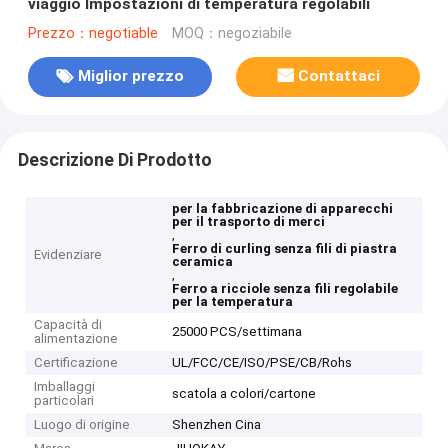
viaggio Impostazioni di temperatura regolabili
Prezzo：negotiable
MOQ：negoziabile
Miglior prezzo
Contattaci
Descrizione Di Prodotto
per la fabbricazione di apparecchi
per il trasporto di merci
,
Ferro di curling senza fili di piastra
Evidenziare
ceramica
,
Ferro a ricciole senza fili regolabile
per la temperatura
Capacità di
25000 PCS/settimana
alimentazione
Certificazione
UL/FCC/CE/ISO/PSE/CB/Rohs
Imballaggi
scatola a colori/cartone
particolari
Luogo di origine
Shenzhen Cina