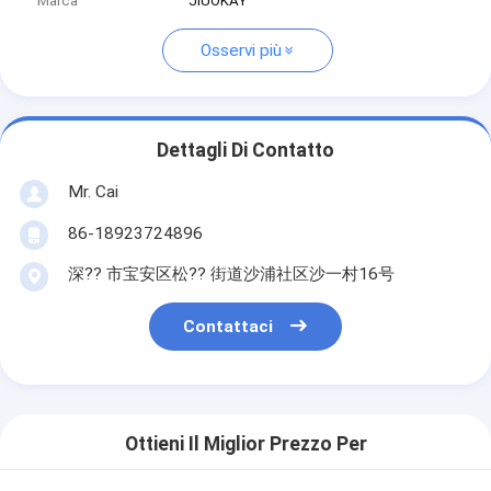
Marca
JIUOKAY
Osservi più
Dettagli Di Contatto
Mr. Cai
86-18923724896
深?? 市宝安区松?? 街道沙浦社区沙一村16号
Contattaci
Ottieni Il Miglior Prezzo Per