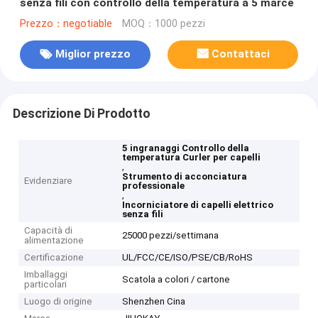
senza fili con controllo della temperatura a 5 marce
Prezzo：negotiable
MOQ：1000 pezzi
Miglior prezzo
Contattaci
Descrizione Di Prodotto
5 ingranaggi Controllo della
temperatura Curler per capelli
,
Strumento di acconciatura
Evidenziare
professionale
,
Incorniciatore di capelli elettrico
senza fili
Capacità di
25000 pezzi/settimana
alimentazione
Certificazione
UL/FCC/CE/ISO/PSE/CB/RoHS
Imballaggi
Scatola a colori / cartone
particolari
Luogo di origine
Shenzhen Cina