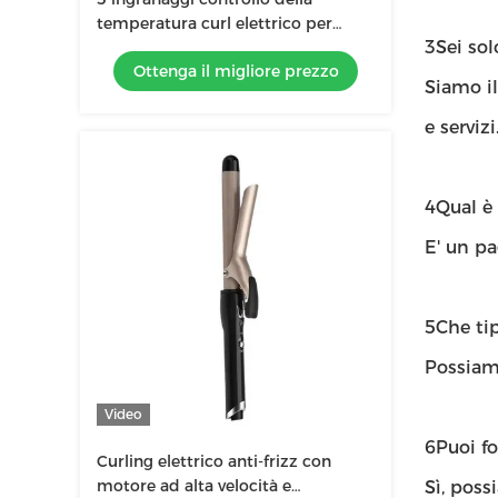
temperatura curl elettrico per
3Sei so
capelli per lo stile salone capelli
Ottenga il migliore prezzo
nutriti in pochissimo tempo
Siamo il
e servizi
4Qual è
E' un p
5Che tip
Possiamo
Video
6Puoi f
Curling elettrico anti-frizz con
motore ad alta velocità e
Sì, poss