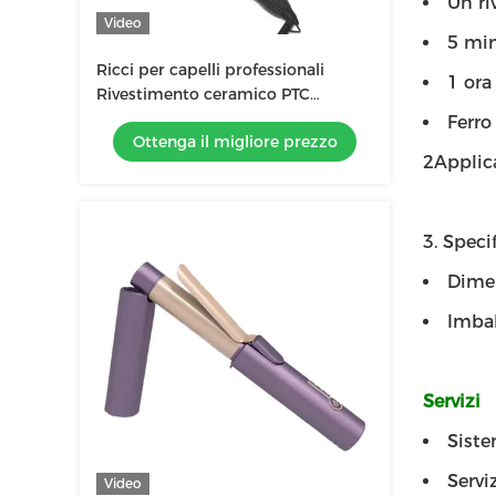
Un ri
Video
5 min
Ricci per capelli professionali
1 ora
Rivestimento ceramico PTC
Riscaldamento elettrico Portatile
Ferro
Ottenga il migliore prezzo
25mm 32mm 38mm
2Applic
3. Specif
Dimen
Imbal
Servizi
Siste
Servi
Video