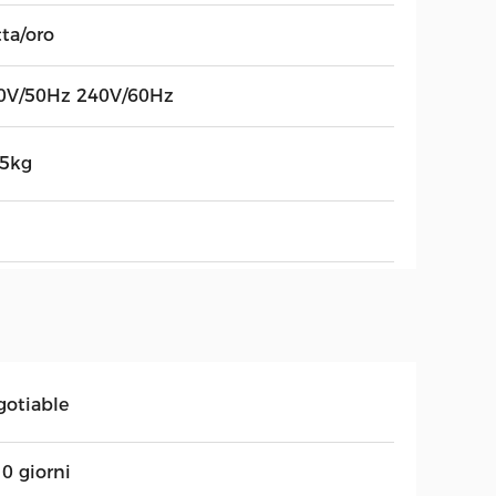
tta/oro
0V/50Hz 240V/60Hz
35kg
gotiable
0 giorni