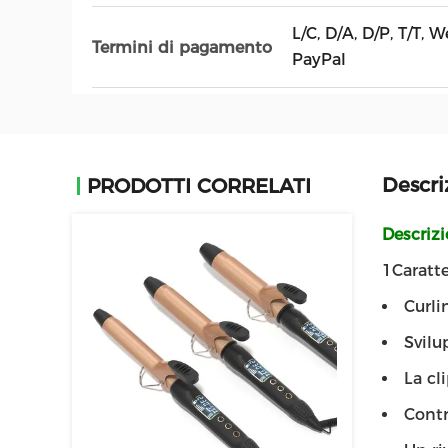
L/C, D/A, D/P, T/T,
Termini di pagamento
PayPal
Descri
PRODOTTI CORRELATI
Descriz
1Caratte
Curli
Svilu
La cl
Contr