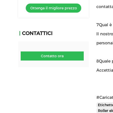
tecnologia agli ioni negativi
contatta
Ottenga il migliore prezzo
7Qual è 
CONTATTICI
Il nostr
personal
Contatto ora
8Quale 
Accettia
#Carica
Etichet
Roller el