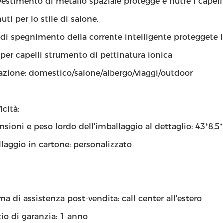
vestimento di metallo spaziale protegge e nutre i capell
uti per lo stile di salone.
 di spegnimento della corrente intelligente proteggete l
 per capelli strumento di pettinatura ionica
azione: domestico/salone/albergo/viaggi/outdoor
icità:
sioni e peso lordo dell'imballaggio al dettaglio: 43*8,5
laggio in cartone: personalizzato
ma di assistenza post-vendita: call center all'estero
zio di garanzia: 1 anno