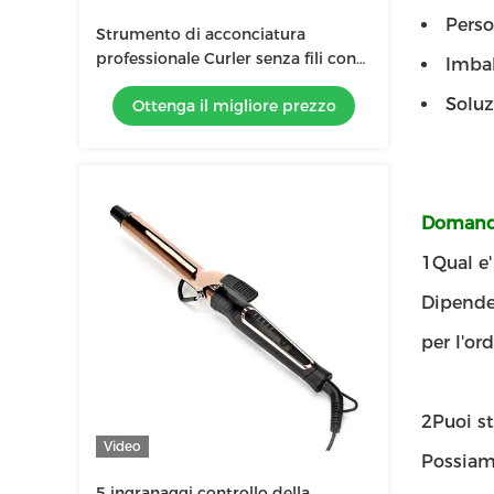
Perso
Strumento di acconciatura
professionale Curler senza fili con
Imbal
controllo della temperatura a 5
Solu
Ottenga il migliore prezzo
marce
Domande
1Qual e
Dipende 
per l'ord
2Puoi st
Video
Possiamo
5 ingranaggi controllo della