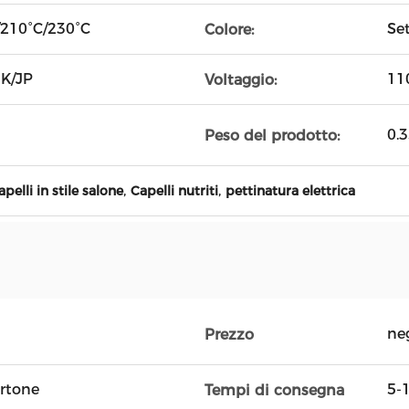
/210°C/230°C
Se
Colore:
UK/JP
11
Voltaggio:
0.
Peso del prodotto:
,
,
pelli in stile salone
Capelli nutriti
pettinatura elettrica
ne
Prezzo
artone
5-1
Tempi di consegna