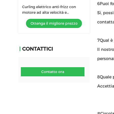
6Puoi f
Curling elettrico anti-frizz con
motore ad alta velocità e
Sì, poss
tecnologia agli ioni negativi
contatta
Ottenga il migliore prezzo
7Qual è 
CONTATTICI
Il nostr
personal
Contatto ora
8Quale 
Accettia
#Circola