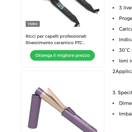
3 liv
Proge
Video
Caric
Ricci per capelli professionali
Indic
Rivestimento ceramico PTC
Riscaldamento elettrico Portatile
30°C 
Ottenga il migliore prezzo
25mm 32mm 38mm
Ioni i
2Applic
3. Specif
Dimen
Imbal