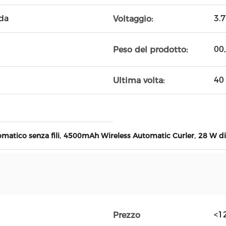
ida
3.
Voltaggio:
00
Peso del prodotto:
40
Ultima volta:
,
,
matico senza fili
4500mAh Wireless Automatic Curler
28 W di
<1
Prezzo