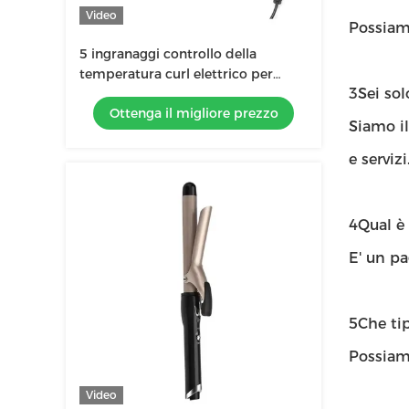
Video
Possiamo
5 ingranaggi controllo della
temperatura curl elettrico per
3Sei so
capelli per lo stile salone capelli
Ottenga il migliore prezzo
nutriti in pochissimo tempo
Siamo il
e servizi
4Qual è
E' un p
5Che tip
Possiamo
Video