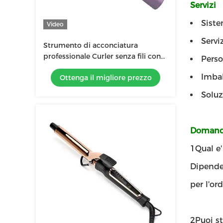
Servizi
Siste
Video
Servi
Strumento di acconciatura
professionale Curler senza fili con
Perso
controllo della temperatura a 5
Imbal
Ottenga il migliore prezzo
marce
Solu
Domande
1Qual e
Dipende 
per l'ord
2Puoi st