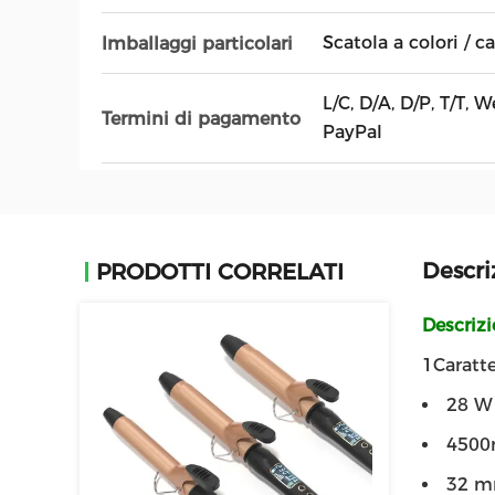
Scatola a colori / c
Imballaggi particolari
L/C, D/A, D/P, T/T,
Termini di pagamento
PayPal
Descri
PRODOTTI CORRELATI
Descriz
1Caratte
28 W 
4500m
32 mm