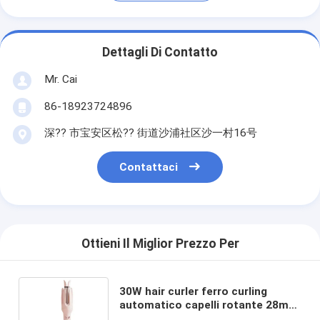
Dettagli Di Contatto
Mr. Cai
86-18923724896
深?? 市宝安区松?? 街道沙浦社区沙一村16号
Contattaci
Ottieni Il Miglior Prezzo Per
30W hair curler ferro curling
automatico capelli rotante 28mm
schermo LCD impostazioni di