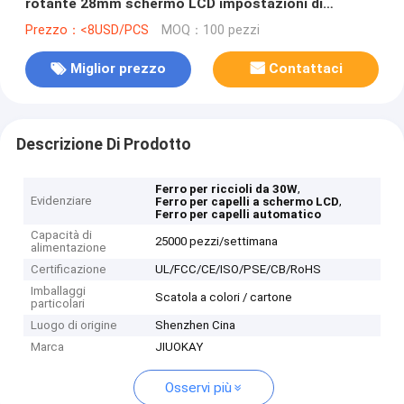
rotante 28mm schermo LCD impostazioni di
temperatura multi
Prezzo：<8USD/PCS
MOQ：100 pezzi
Miglior prezzo
Contattaci
Descrizione Di Prodotto
,
Ferro per riccioli da 30W
Evidenziare
,
Ferro per capelli a schermo LCD
Ferro per capelli automatico
Capacità di
25000 pezzi/settimana
alimentazione
Certificazione
UL/FCC/CE/ISO/PSE/CB/RoHS
Imballaggi
Scatola a colori / cartone
particolari
Luogo di origine
Shenzhen Cina
Marca
JIUOKAY
Osservi più