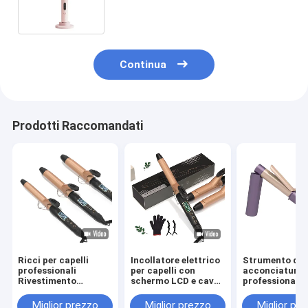
temperatura multi
Continua
Prodotti Raccomandati
Ricci per capelli
Incollatore elettrico
Strumento di
professionali
per capelli con
acconciatura
Rivestimento
schermo LCD e cavo
professionale 
ceramico PTC
rotante a 360°
senza fili con
Riscaldamento
controllo della
Miglior prezzo
Miglior prezzo
Miglior pr