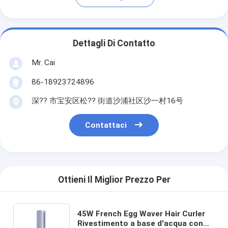
Dettagli Di Contatto
Mr. Cai
86-18923724896
深?? 市宝安区松?? 街道沙浦社区沙一村16号
Contattaci
Ottieni Il Miglior Prezzo Per
45W French Egg Waver Hair Curler
Rivestimento a base d'acqua con