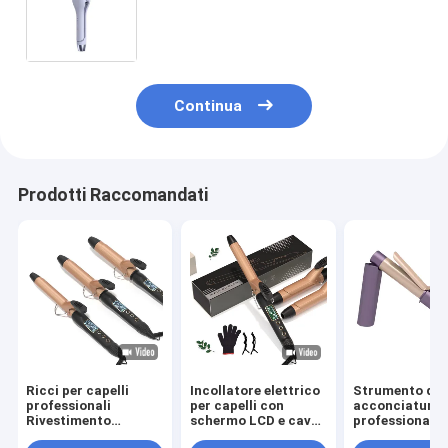
vetro in ceramica Grandi onde di
rotolamento Ion negativi
Riscaldamento rapido
Continua
Prodotti Raccomandati
Ricci per capelli
Incollatore elettrico
Strumento di
professionali
per capelli con
acconciatura
Rivestimento
schermo LCD e cavo
professionale 
ceramico PTC
rotante a 360°
senza fili con