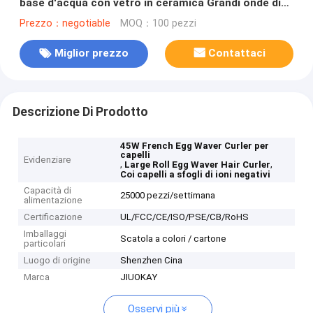
base d'acqua con vetro in ceramica Grandi onde di
rotolamento Ion negativi Riscaldamento rapido
Prezzo：negotiable
MOQ：100 pezzi
Miglior prezzo
Contattaci
Descrizione Di Prodotto
45W French Egg Waver Curler per
capelli
Evidenziare
,
,
Large Roll Egg Waver Hair Curler
Coi capelli a sfogli di ioni negativi
Capacità di
25000 pezzi/settimana
alimentazione
Certificazione
UL/FCC/CE/ISO/PSE/CB/RoHS
Imballaggi
Scatola a colori / cartone
particolari
Luogo di origine
Shenzhen Cina
Marca
JIUOKAY
Osservi più