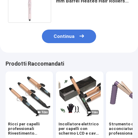
mm Barrel Heated Hair Rollers
con piastre rivestite in
ceramica
Continua
Prodotti Raccomandati
Ricci per capelli
Incollatore elettrico
Strumento di
professionali
per capelli con
acconciatura
Rivestimento
schermo LCD e cavo
professionale 
ceramico PTC
rotante a 360°
senza fili con