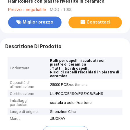
Hair Rollers con piastre rivestite in ceramica
Prezzo：negotiable
MOQ：1000
Miglior prezzo
Contattaci
Descrizione Di Prodotto
Rulli per capelli riscaldati con
piastre di ceramica
Evidenziare
,
,
Tutti i tipi di capelli
Ricci di capelli riscaldati in piastre di
ceramica
Capacità di
25000 PCS/settimana
alimentazione
Certificazione
UL/FCC/CE/ISO/PSE/CB/RoHS
Imballaggi
scatola a colori/cartone
particolari
Luogo di origine
Shenzhen Cina
Marca
JIUOKAY