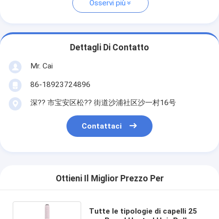
Osservi più
Dettagli Di Contatto
Mr. Cai
86-18923724896
深?? 市宝安区松?? 街道沙浦社区沙一村16号
Contattaci
Ottieni Il Miglior Prezzo Per
Tutte le tipologie di capelli 25