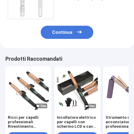
viaggiare Leggera riccioliera 2
in 1
Continua
Prodotti Raccomandati
Ricci per capelli
Incollatore elettrico
Strumento di
professionali
per capelli con
acconciatura
Rivestimento
schermo LCD e cavo
professionale 
ceramico PTC
rotante a 360°
senza fili con