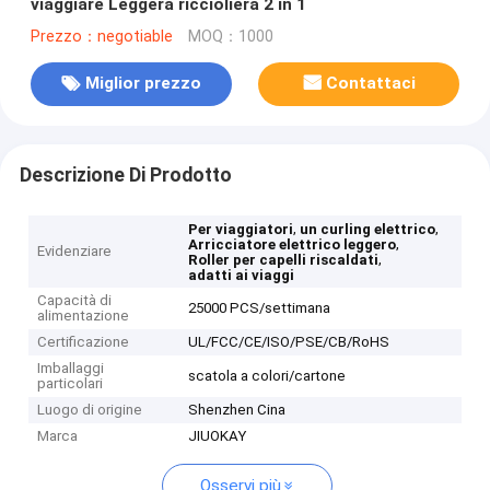
viaggiare Leggera riccioliera 2 in 1
Prezzo：negotiable
MOQ：1000
Miglior prezzo
Contattaci
Descrizione Di Prodotto
,
,
Per viaggiatori
un curling elettrico
,
Arricciatore elettrico leggero
Evidenziare
,
Roller per capelli riscaldati
adatti ai viaggi
Capacità di
25000 PCS/settimana
alimentazione
Certificazione
UL/FCC/CE/ISO/PSE/CB/RoHS
Imballaggi
scatola a colori/cartone
particolari
Luogo di origine
Shenzhen Cina
Marca
JIUOKAY
Osservi più