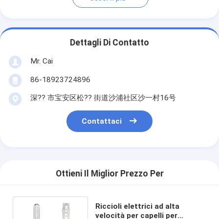
Dettagli Di Contatto
Mr. Cai
86-18923724896
深?? 市宝安区松?? 街道沙浦社区沙一村16号
Contattaci
Ottieni Il Miglior Prezzo Per
Riccioli elettrici ad alta
velocità per capelli per