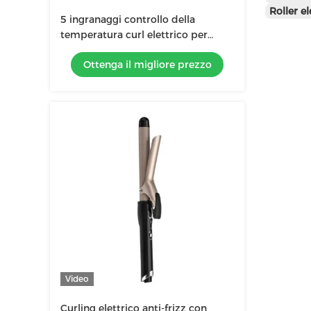
Roller el
5 ingranaggi controllo della
temperatura curl elettrico per
capelli per lo stile salone capelli
Ottenga il migliore prezzo
nutriti in pochissimo tempo
Video
Curling elettrico anti-frizz con