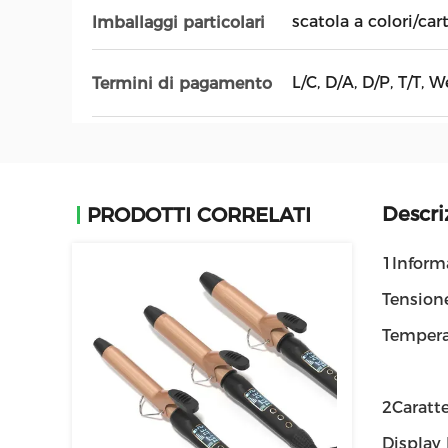
scatola a colori/car
Imballaggi particolari
L/C, D/A, D/P, T/T
Termini di pagamento
Descri
PRODOTTI CORRELATI
1Informa
Tension
Tempera
2Caratte
Display