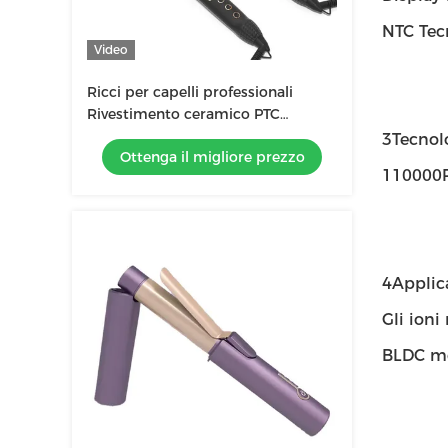
NTC Tecn
Video
Ricci per capelli professionali
Rivestimento ceramico PTC
Riscaldamento elettrico Portatile
3Tecnolo
Ottenga il migliore prezzo
25mm 32mm 38mm
110000R
4Applic
Gli ioni
BLDC mot