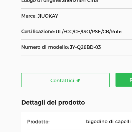
Luogo di origine:
Shenzhen Cina
Marca:
JIUOKAY
Certificazione:
UL/FCC/CE/ISO/PSE/CB/Rohs
Numero di modello:
JY-Q28BD-03
R
Contattici
Dettagli del prodotto
bigodino di capelli
Prodotto: