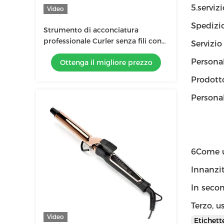
5.servizi
Video
Spedizi
Strumento di acconciatura
professionale Curler senza fili con
Servizio
controllo della temperatura a 5
Personal
Ottenga il migliore prezzo
marce
Prodot
Persona
6Come u
Innanzitu
In secon
Terzo, u
Video
Etichet