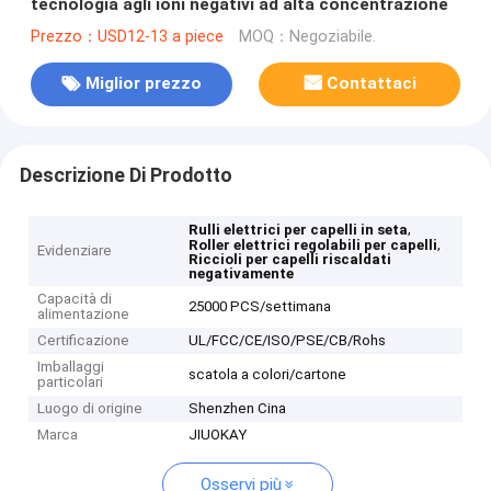
tecnologia agli ioni negativi ad alta concentrazione
Prezzo：USD12-13 a piece
MOQ：Negoziabile.
Miglior prezzo
Contattaci
Descrizione Di Prodotto
,
Rulli elettrici per capelli in seta
,
Roller elettrici regolabili per capelli
Evidenziare
Riccioli per capelli riscaldati
negativamente
Capacità di
25000 PCS/settimana
alimentazione
Certificazione
UL/FCC/CE/ISO/PSE/CB/Rohs
Imballaggi
scatola a colori/cartone
particolari
Luogo di origine
Shenzhen Cina
Marca
JIUOKAY
Osservi più