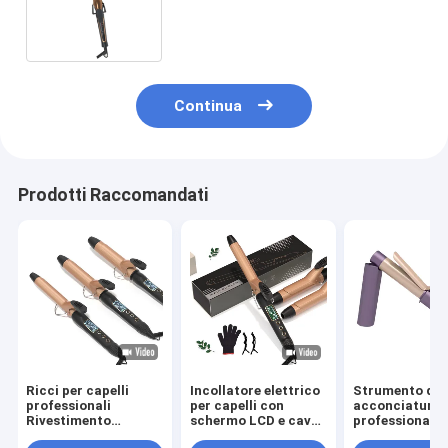
agli ioni negativi ad alta
concentrazione
Continua
Prodotti Raccomandati
Ricci per capelli
Incollatore elettrico
Strumento di
professionali
per capelli con
acconciatura
Rivestimento
schermo LCD e cavo
professionale 
ceramico PTC
rotante a 360°
senza fili con