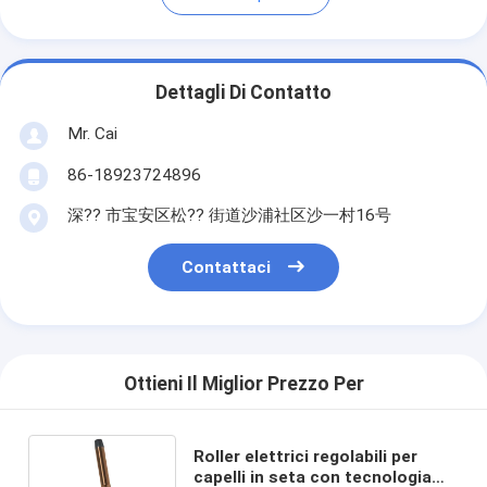
Dettagli Di Contatto
Mr. Cai
86-18923724896
深?? 市宝安区松?? 街道沙浦社区沙一村16号
Contattaci
Ottieni Il Miglior Prezzo Per
Roller elettrici regolabili per
capelli in seta con tecnologia