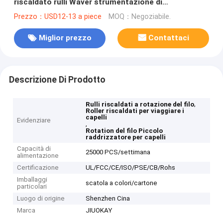
riscaldato rulli Waver strumentazione di
acconciatura
Prezzo：USD12-13 a piece
MOQ：Negoziabile.
Miglior prezzo
Contattaci
Descrizione Di Prodotto
,
Rulli riscaldati a rotazione del filo
Roller riscaldati per viaggiare i
capelli
Evidenziare
,
Rotation del filo Piccolo
raddrizzatore per capelli
Capacità di
25000 PCS/settimana
alimentazione
Certificazione
UL/FCC/CE/ISO/PSE/CB/Rohs
Imballaggi
scatola a colori/cartone
particolari
Luogo di origine
Shenzhen Cina
Marca
JIUOKAY