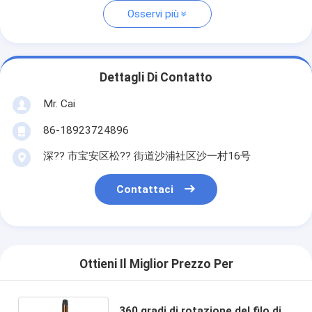
Osservi più
Dettagli Di Contatto
Mr. Cai
86-18923724896
深?? 市宝安区松?? 街道沙浦社区沙一村16号
Contattaci
Ottieni Il Miglior Prezzo Per
360 gradi di rotazione del filo di