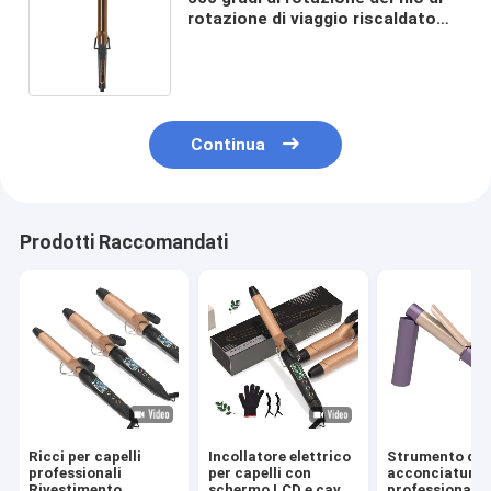
rotazione di viaggio riscaldato
rulli Waver strumentazione di
acconciatura
Continua
Prodotti Raccomandati
Ricci per capelli
Incollatore elettrico
Strumento di
professionali
per capelli con
acconciatura
Rivestimento
schermo LCD e cavo
professionale 