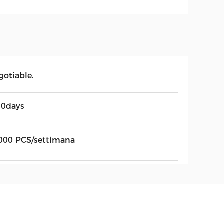
gotiable.
10days
000 PCS/settimana