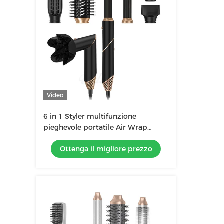
Video
6 in 1 Styler multifunzione
pieghevole portatile Air Wrap
Curling Nuovo design Travel Hot Air
Ottenga il migliore prezzo
Brush Comb