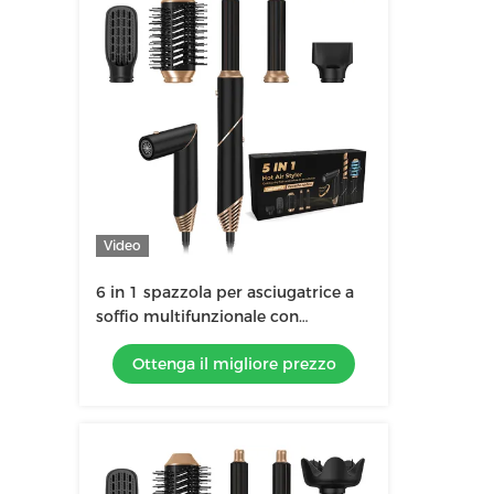
Video
6 in 1 spazzola per asciugatrice a
soffio multifunzionale con
diffusore e custodia in pelle
Ottenga il migliore prezzo