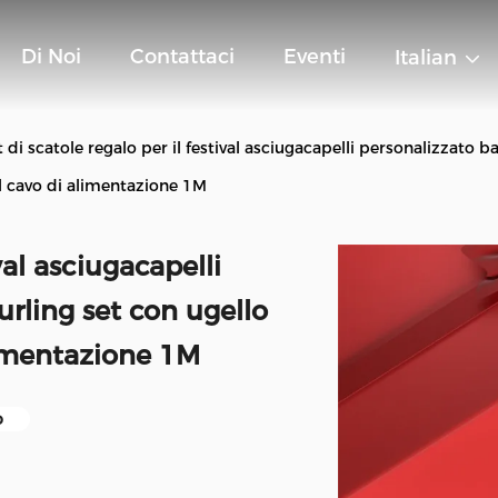
Di Noi
Contattaci
Eventi
Italian
t di scatole regalo per il festival asciugacapelli personalizzato 
l cavo di alimentazione 1M
val asciugacapelli
rling set con ugello
limentazione 1M
o