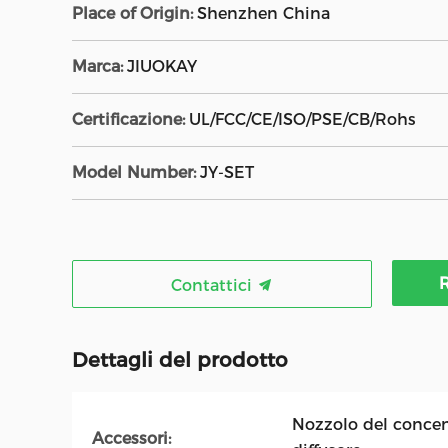
Place of Origin:
Shenzhen China
Marca:
JIUOKAY
Certificazione:
UL/FCC/CE/ISO/PSE/CB/Rohs
Model Number:
JY-SET
R
Contattici
Dettagli del prodotto
Nozzolo del concent
Accessori: