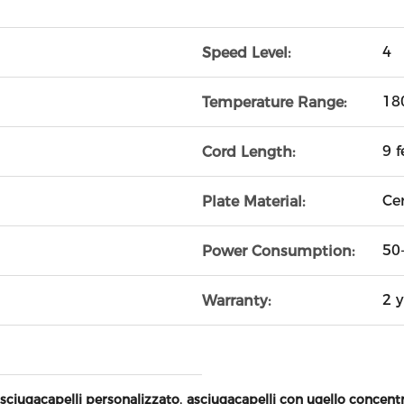
4
Speed Level:
18
Temperature Range:
9 f
Cord Length:
Ce
Plate Material:
50
Power Consumption:
2 y
Warranty:
,
asciugacapelli personalizzato
asciugacapelli con ugello concent