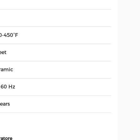
0-450°F
eet
ramic
-60 Hz
ears
ratore