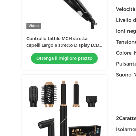
Velocità
Livello d
Video
Ioni neg
Controllo tattile MCH stretta
Tension
capelli Largo e stretto Display LCD
multi dimensione
Colore:
Ottenga il migliore prezzo
Pulsant
Suono: 
2Caratte
Isolamen