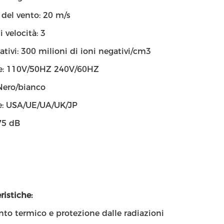
 del vento: 20 m/s
i velocità: 3
ativi: 300 milioni di ioni negativi/cm3
e: 110V/50HZ 240V/60HZ
 Nero/bianco
e: USA/UE/UA/UK/JP
75 dB
ristiche:
to termico e protezione dalle radiazioni