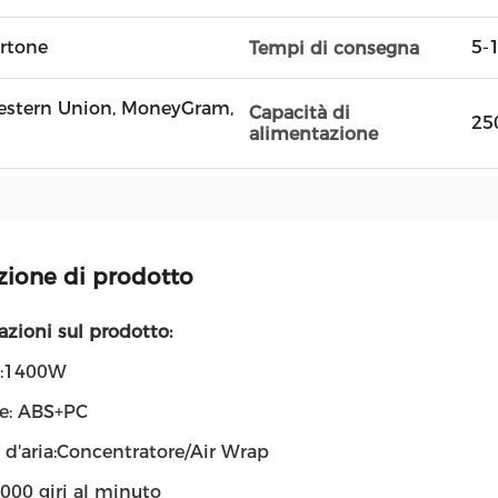
artone
5-1
Tempi di consegna
 Western Union, MoneyGram,
Capacità di
25
alimentazione
zione di prodotto
zioni sul prodotto:
a:1400W
le: ABS+PC
 d'aria:Concentratore/Air Wrap
000 giri al minuto