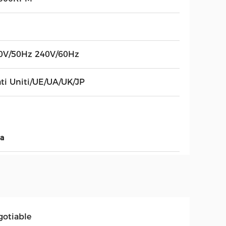
0V/50Hz 240V/60Hz
ati Uniti/UE/UA/UK/JP
da
gotiable