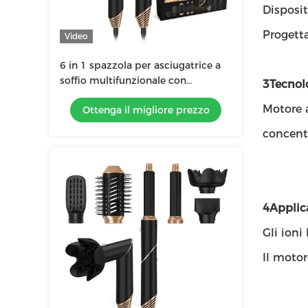
Disposit
Progett
Video
6 in 1 spazzola per asciugatrice a
soffio multifunzionale con
3Tecnolo
diffusore e custodia in pelle
Motore a
Ottenga il migliore prezzo
concent
4Applic
Gli ioni
Il motore