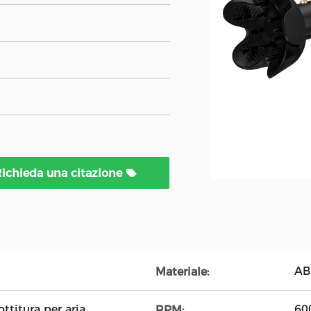
ichieda una citazione
AB
Materiale:
titura per aria
60
RPM: