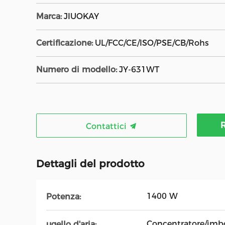
Marca:
JIUOKAY
Certificazione:
UL/FCC/CE/ISO/PSE/CB/Rohs
Numero di modello:
JY-631WT
R
Contattici
Dettagli del prodotto
1400 W
Potenza:
Concentratore/imbot
ugello d'aria: