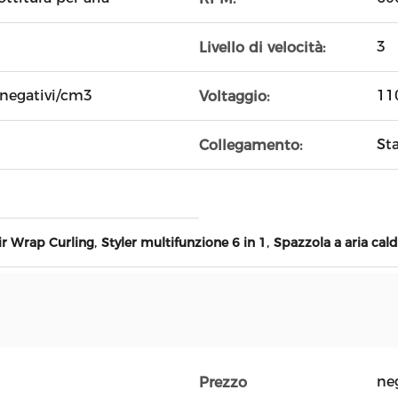
3
Livello di velocità:
 negativi/cm3
11
Voltaggio:
St
Collegamento:
,
,
ir Wrap Curling
Styler multifunzione 6 in 1
Spazzola a aria cal
ne
Prezzo