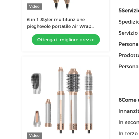
Video
5Servizi
6 in 1 Styler multifunzione
Spedizi
pieghevole portatile Air Wrap
Servizio
Curling Nuovo design Travel Hot Air
Ottenga il migliore prezzo
Brush Comb
Personal
Prodot
Persona
6Come u
Innanzitu
In secon
In terzo
Video