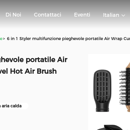
Di Noi
Contattaci
Eventi
Italian
ne
>
6 in 1 Styler multifunzione pieghevole portatile Air Wrap C
hevole portatile Air
el Hot Air Brush
 aria calda