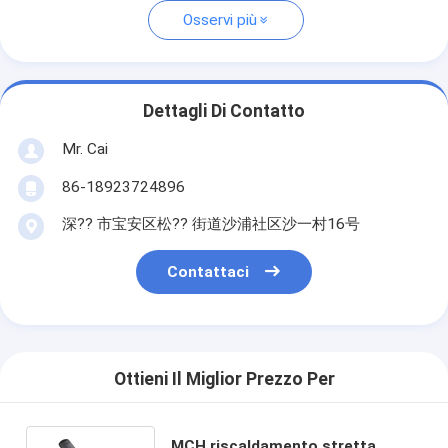
Osservi più
Dettagli Di Contatto
Mr. Cai
86-18923724896
深?? 市宝安区松?? 街道沙浦社区沙一村16号
Contattaci
Ottieni Il Miglior Prezzo Per
MCH riscaldamento stretta