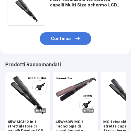
capelli Multi Size schermo LCD
Display Touch Operation attrezzi
professionali
Continua
Prodotti Raccomandati
65W MCH 2 in 1
45W/60W MCH
MCH riscalda
strettulatore di
Tecnologia di
stretta capelli
capelli Display LCD
riscaldamento
Size schermo 