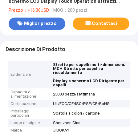
schermo LCD Display Touch Operation attrezzi
professionali
Prezzo：>16.36USD
MOQ：200 pezzi
Miglior prezzo
Contattaci
Descrizione Di Prodotto
,
Stretto per capelli multi-dimensioni
MCH Stretto per capelli a
riscaldamento
Evidenziare
,
Display a schermo LCD Dirigente per
capelli
Capacità di
25000 pezzi/settimana
alimentazione
Certificazione
UL/FCC/CE/ISO/PSE/CB/RoHS
Imballaggi
Scatola a colori / cartone
particolari
Luogo di origine
Shenzhen Cina
Marca
JIUOKAY