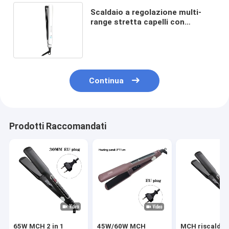
Scaldaio a regolazione multi-
range stretta capelli con
rivestimento di glasso ceramico
per salotto
Continua
Prodotti Raccomandati
65W MCH 2 in 1
45W/60W MCH
MCH riscalda