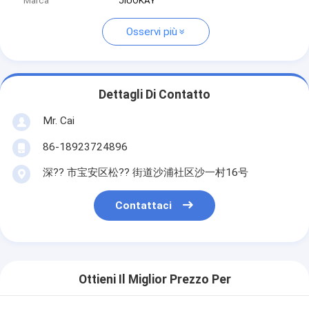
Marca
JIUOKAY
Osservi più
Dettagli Di Contatto
Mr. Cai
86-18923724896
深?? 市宝安区松?? 街道沙浦社区沙一村16号
Contattaci
Ottieni Il Miglior Prezzo Per