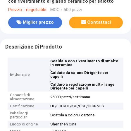
con rivestimento di glasso ceramico per salotto
Prezzo：negotiable
MOQ：500 pezzi
Miglior prezzo
Contattaci
Descrizione Di Prodotto
Scaldaia con rivestimento di smalto
in ceramica
,
Caldaio da salone Dirigente per
Evidenziare
capelli
,
Caldaio a regolazione multi-range
Dirigente per capelli
Capacità di
25000 pezzi/settimana
alimentazione
Certificazione
UL/FCC/CE/ISO/PSE/CB/RoHS
Imballaggi
Scatola a colori / cartone
particolari
Luogo di origine
Shenzhen Cina