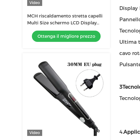
Video
Display
MCH riscaldamento stretta capelli
Pannell
Multi Size schermo LCD Display
Touch Operation attrezzi
Tecnolo
Ottenga il migliore prezzo
professionali
Ultima 
cavo rot
Pulsant
3Tecnolo
Tecnolo
4.
Applic
Video