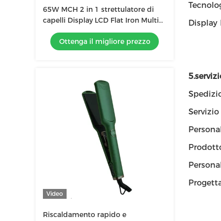
Tecnolog
65W MCH 2 in 1 strettulatore di
capelli Display LCD Flat Iron Multi
Display 
Function Hair Curler con pannello
Ottenga il migliore prezzo
di 3 dimensioni
5.servizi
Spedizi
Servizio
Personal
Prodot
Persona
Progetta
Video
Riscaldamento rapido e