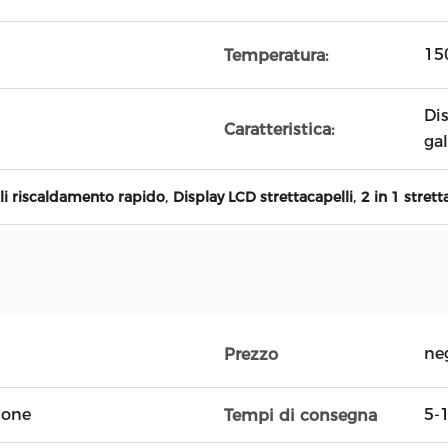
15
Temperatura:
Di
Caratteristica:
ga
,
,
lli riscaldamento rapido
Display LCD strettacapelli
2 in 1 strett
ne
Prezzo
tone
5-1
Tempi di consegna