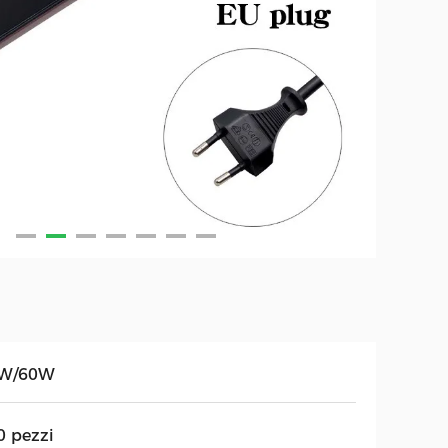
W/60W
0 pezzi