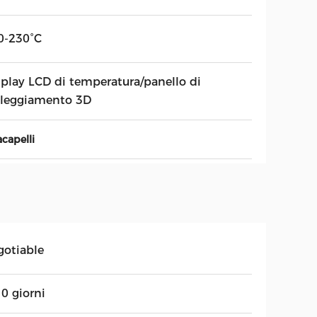
0-230°C
splay LCD di temperatura/panello di
lleggiamento 3D
acapelli
gotiable
0 giorni