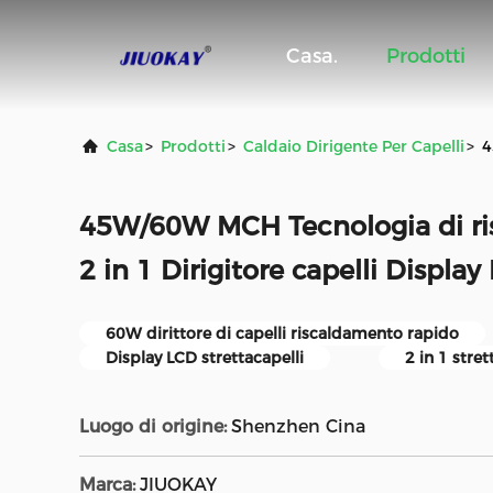
Casa.
Prodotti
Casa
>
Prodotti
>
Caldaio Dirigente Per Capelli
>
4
45W/60W MCH Tecnologia di ri
2 in 1 Dirigitore capelli Display
60W dirittore di capelli riscaldamento rapido
Display LCD strettacapelli
2 in 1 stret
Luogo di origine:
Shenzhen Cina
Marca:
JIUOKAY