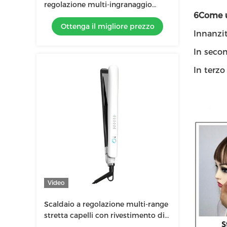
regolazione multi-ingranaggio
6Come u
riscaldatore stretta capelli per tutti
Ottenga il migliore prezzo
i tipi di capelli
Innanzit
In secon
In terzo
Video
Scaldaio a regolazione multi-range
stretta capelli con rivestimento di
glasso ceramico per salotto