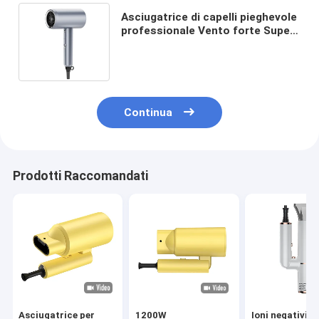
Asciugatrice di capelli pieghevole
professionale Vento forte Super
ionica 2400W Ion negativo con
diffusore
Continua
Prodotti Raccomandati
Asciugatrice per
1200W
Ioni negativi D