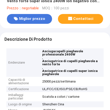
Vento forte Super ionica 2400W Ion negativo con
diffusore
Prezzo：negotiable
MOQ：100 pezzi
Miglior prezzo
Contattaci
Descrizione Di Prodotto
Asciugacapelli pieghevole
professionale 2400W
,
Asciugatrice di capelli pieghevole a
Evidenziare
vento forte
,
Asciugatrice di capelli super ionica
pieghevole
Capacità di
25000 pezzi/settimana
alimentazione
Certificazione
UL/FCC/CE/ISO/PSE/CB/RoHS
Imballaggi
Scatola a colori / cartone
particolari
Luogo di origine
Shenzhen Cina