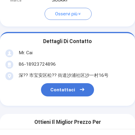
Marca
JIUOKAY
Osservi più
Dettagli Di Contatto
Mr. Cai
86-18923724896
深?? 市宝安区松?? 街道沙浦社区沙一村16号
Contattaci
Ottieni Il Miglior Prezzo Per