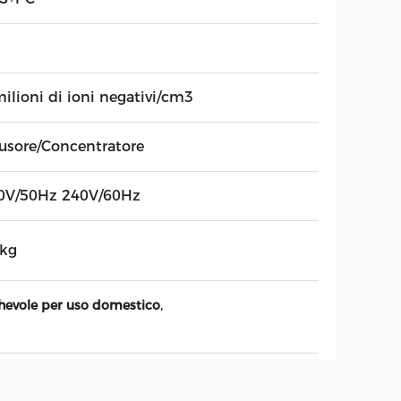
ilioni di ioni negativi/cm3
fusore/Concentratore
0V/50Hz 240V/60Hz
4kg
,
eghevole per uso domestico