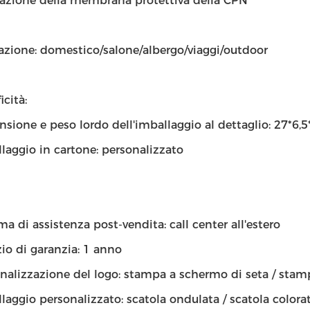
azione della membrana protettiva della CPN
azione: domestico/salone/albergo/viaggi/outdoor
icità:
sione e peso lordo dell'imballaggio al dettaglio: 27*6,
laggio in cartone: personalizzato
ma di assistenza post-vendita: call center all'estero
zio di garanzia: 1 anno
nalizzazione del logo: stampa a schermo di seta / stam
laggio personalizzato: scatola ondulata / scatola colorat