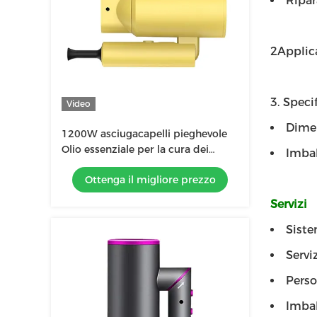
Ripar
2Applic
3. Specif
Video
Dimen
1200W asciugacapelli pieghevole
Olio essenziale per la cura dei
Imbal
capelli Nuova tecnologia con
Ottenga il migliore prezzo
tecnologia agli ioni negativi
Servizi
Siste
Servi
Perso
Imbal