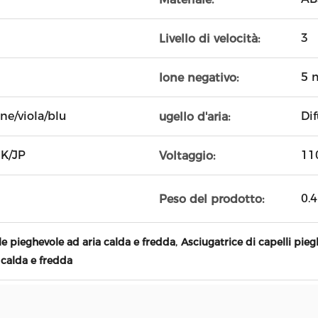
3
Livello di velocità:
5 m
Ione negativo:
ne/viola/blu
Di
ugello d'aria:
UK/JP
11
Voltaggio:
0.
Peso del prodotto:
,
le pieghevole ad aria calda e fredda
Asciugatrice di capelli pi
 calda e fredda