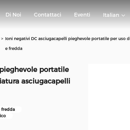
Di Noi
Contattaci
Eventi
Italian
>
Ioni negativi DC asciugacapelli pieghevole portatile per uso d
e fredda
 pieghevole portatile
iatura asciugacapelli
e fredda
ico