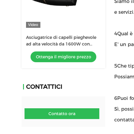
Siamo il
e servizi
Video
4Qual è
Asciugatrice di capelli pieghevole
ad alta velocità da 1600W con
E' un p
controllo della temperatura
Ottenga il migliore prezzo
intelligente NTC
5Che tip
Possiamo
CONTATTICI
6Puoi f
Sì, poss
Contatto ora
contatta