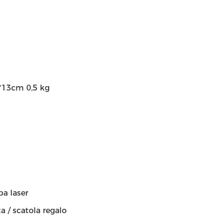
5*13cm 0,5 kg
pa laser
a / scatola regalo