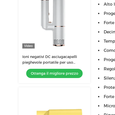
Alto 
Proge
Forte
Decin
Tempe
Video
Comod
Ioni negativi DC asciugacapelli
Proge
pieghevole portatile per uso
domestico Viaggi a soffiatura
Regol
Ottenga il migliore prezzo
asciugacapelli aria calda e fredda
Silen
Prote
Forte
Micro