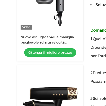
Solu
Video
Domande
Nuovo asciugacapelli a maniglia
1Qual e
pieghevole ad alta velocità
Dipende 
diffusore di ioni negativi
Ottenga il migliore prezzo
asciugacapelli a soffiatura per
per l'ord
attrezzature da salone
2Puoi st
Possiamo
3Sei so