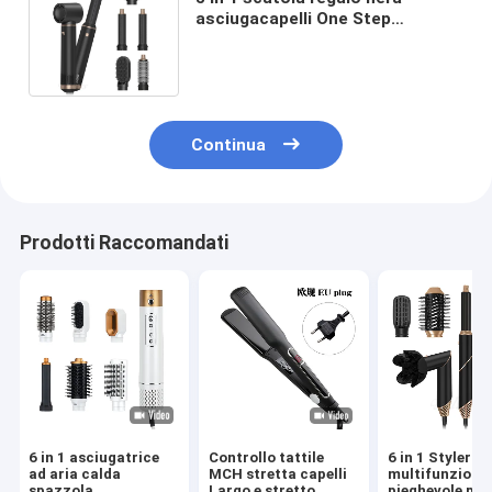
asciugacapelli One Step
Professional Ion Negativo Multi
Function Styler
Continua
Prodotti Raccomandati
6 in 1 asciugatrice
Controllo tattile
6 in 1 Styler
ad aria calda
MCH stretta capelli
multifunzione
spazzola
Largo e stretto
pieghevole por