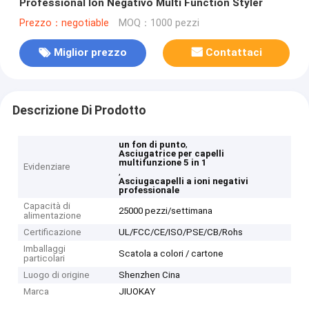
Professional Ion Negativo Multi Function Styler
Prezzo：negotiable
MOQ：1000 pezzi
Miglior prezzo
Contattaci
Descrizione Di Prodotto
,
un fon di punto
Asciugatrice per capelli
multifunzione 5 in 1
Evidenziare
,
Asciugacapelli a ioni negativi
professionale
Capacità di
25000 pezzi/settimana
alimentazione
Certificazione
UL/FCC/CE/ISO/PSE/CB/Rohs
Imballaggi
Scatola a colori / cartone
particolari
Luogo di origine
Shenzhen Cina
Marca
JIUOKAY