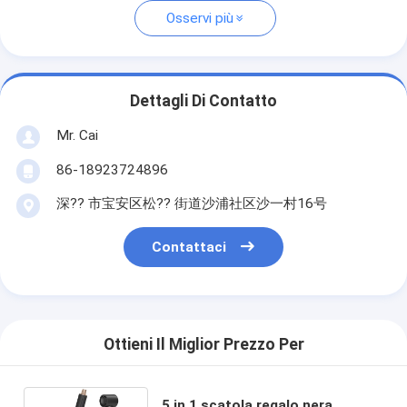
Osservi più
Dettagli Di Contatto
Mr. Cai
86-18923724896
深?? 市宝安区松?? 街道沙浦社区沙一村16号
Contattaci
Ottieni Il Miglior Prezzo Per
5 in 1 scatola regalo nera