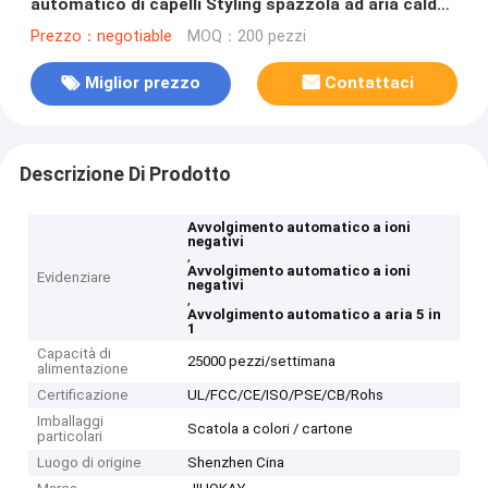
automatico di capelli Styling spazzola ad aria calda
5 in 1 Multi funzione
Prezzo：negotiable
MOQ：200 pezzi
Miglior prezzo
Contattaci
Descrizione Di Prodotto
Avvolgimento automatico a ioni
negativi
,
Avvolgimento automatico a ioni
Evidenziare
negativi
,
Avvolgimento automatico a aria 5 in
1
Capacità di
25000 pezzi/settimana
alimentazione
Certificazione
UL/FCC/CE/ISO/PSE/CB/Rohs
Imballaggi
Scatola a colori / cartone
particolari
Luogo di origine
Shenzhen Cina