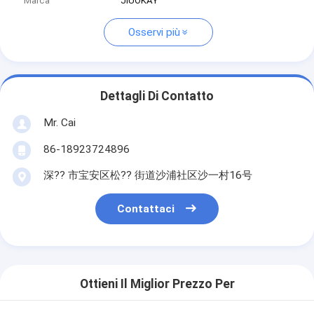
Marca
JIUOKAY
Osservi più
Dettagli Di Contatto
Mr. Cai
86-18923724896
深?? 市宝安区松?? 街道沙浦社区沙一村16号
Contattaci
Ottieni Il Miglior Prezzo Per