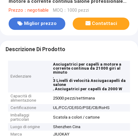
motore a corrente continua Salone professionale
2000W
Prezzo：negotiable
MOQ：1000 pezzi
Miglior prezzo
Contattaci
Descrizione Di Prodotto
Asciugatrici per capelli a motore a
corrente continua da 21000 giri al
minuto
Evidenziare
,
3 Livelli di velocità Asciugacapelli da
salone
,
Asciugatrici per capelli da 2000 W
Capacità di
25000 pezzi/settimana
alimentazione
Certificazione
UL/FCC/CE/ISO/PSE/CB/RoHS
Imballaggi
Scatola a colori / cartone
particolari
Luogo di origine
Shenzhen Cina
Marca
JIUOKAY