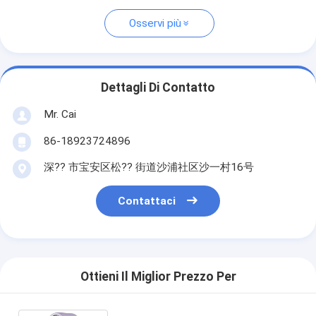
Osservi più
Dettagli Di Contatto
Mr. Cai
86-18923724896
深?? 市宝安区松?? 街道沙浦社区沙一村16号
Contattaci
Ottieni Il Miglior Prezzo Per