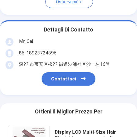
Osservi più
Dettagli Di Contatto
Mr. Cai
86-18923724896
深?? 市宝安区松?? 街道沙浦社区沙一村16号
Contattaci
Ottieni Il Miglior Prezzo Per
Display LCD Multi-Size Hair