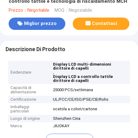
controllo tattile e tecnologia di riscaldamento MCH
Prezzo：Negotiable.
MOQ：Negoziabile.
Miglior prezzo
Contattaci
Descrizione Di Prodotto
Display LCD multi-dimensioni
dirittore di capelli
Evidenziare
,
Display LCD a controllo tattile
dirittore di capelli
Capacità di
25000 PCS/settimana
alimentazione
Certificazione
UL/FCC/CE/ISO/PSE/CB/Rohs
Imballaggi
scatola a colori/cartone
particolari
Luogo di origine
Shenzhen Cina
Marca
JIUOKAY