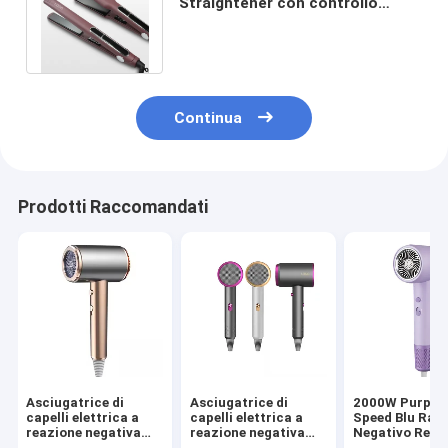
Straightener con controllo
tattile e tecnologia di
riscaldamento MCH
Continua
Prodotti Raccomandati
Asciugatrice di
Asciugatrice di
2000W Purple 
capelli elettrica a
capelli elettrica a
Speed Blu Ray 
reazione negativa
reazione negativa
Negativo Reva
portatile ad alta
portatile ad alta
Asciugacapell