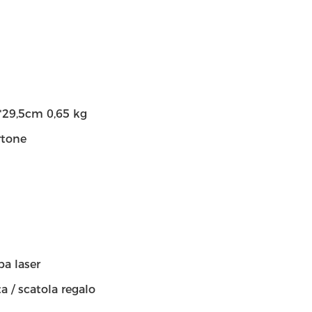
9*29,5cm 0,65 kg
rtone
pa laser
a / scatola regalo