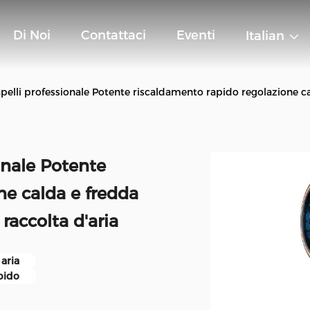
Di Noi
Contattaci
Eventi
Italian
apelli professionale Potente riscaldamento rapido regolazione ca
ionale Potente
ne calda e fredda
raccolta d'aria
 aria
pido