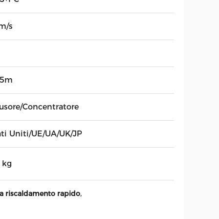
m/s
75m
fusore/Concentratore
ati Uniti/UE/UA/UK/JP
 kg
,
a a riscaldamento rapido