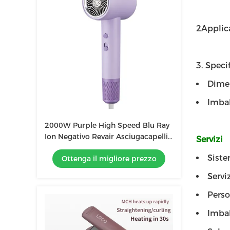
2Applic
3. Specif
Dimen
Imbal
2000W Purple High Speed Blu Ray
Ion Negativo Revair Asciugacapelli
Servizi
Temperatura regolabile per uso
Siste
Ottenga il migliore prezzo
domestico
Servi
Perso
Imbal