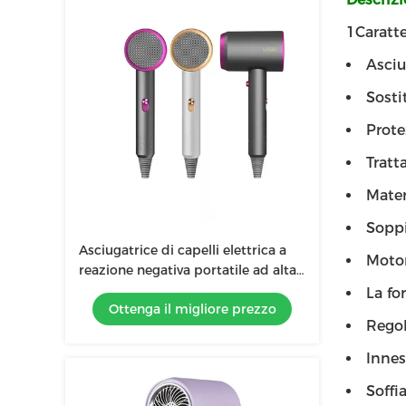
1Caratte
Asciu
Sosti
Prote
Tratt
Mater
Soppi
Asciugatrice di capelli elettrica a
Motor
reazione negativa portatile ad alta
velocità da 1500W per la casa
La fo
Ottenga il migliore prezzo
senza fili professionale
Regol
Innes
Soffi