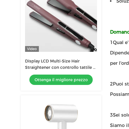
Solu
Domande
1Qual e
Video
Dipende 
Display LCD Multi-Size Hair
per l'ord
Straightener con controllo tattile e
tecnologia di riscaldamento MCH
Ottenga il migliore prezzo
2Puoi st
Possiamo
3Sei so
Siamo il