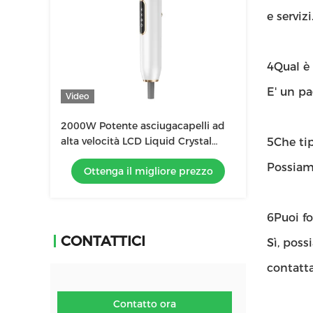
e servizi
4Qual è
E' un p
Video
2000W Potente asciugacapelli ad
alta velocità LCD Liquid Crystal
5Che tip
Display Ion Negativo Asciugacapelli
Possiamo
Ottenga il migliore prezzo
Salone
6Puoi f
CONTATTICI
Sì, poss
contatta
Contatto ora