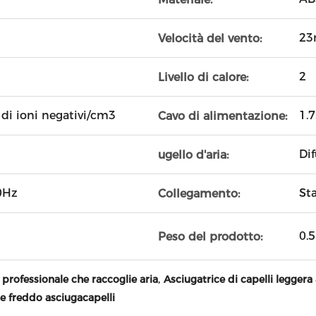
23
Velocità del vento:
2
Livello di calore:
di ioni negativi/cm3
1.
Cavo di alimentazione:
Di
ugello d'aria:
0Hz
St
Collegamento:
0.5
Peso del prodotto:
,
i professionale che raccoglie aria
Asciugatrice di capelli legger
 freddo asciugacapelli