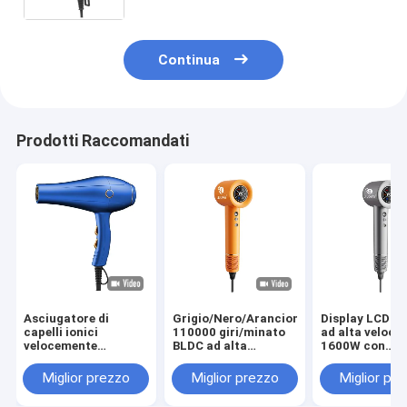
Motore BLDC
Continua
Prodotti Raccomandati
Asciugatore di
Grigio/Nero/Arancione
Display LCD po
capelli ionici
110000 giri/minato
ad alta velocit
velocemente
BLDC ad alta
1600W con
asciugato 2400W
velocità
asciugatrice d
Asciugatore di
asciugatrice veloce
capelli per uso
Miglior prezzo
Miglior prezzo
Miglior pr
capelli da salone ad
per capelli
domestico
alta potenza
danneggiati