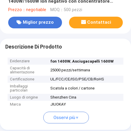
1400W/1600W Ion negativo con concentratore
Asciugatrici di capelli professionali Motore BLDC
Prezzo：negotiable
MOQ：500 pezzi
Miglior prezzo
Contattaci
Descrizione Di Prodotto
Evidenziare
,
fon 1400W
Asciugacapelli 1600W
Capacità di
25000 pezzi/settimana
alimentazione
Certificazione
UL/FCC/CE/ISO/PSE/CB/RoHS
Imballaggi
Scatola a colori / cartone
particolari
Luogo di origine
Shenzhen Cina
Marca
JIUOKAY
Osservi più