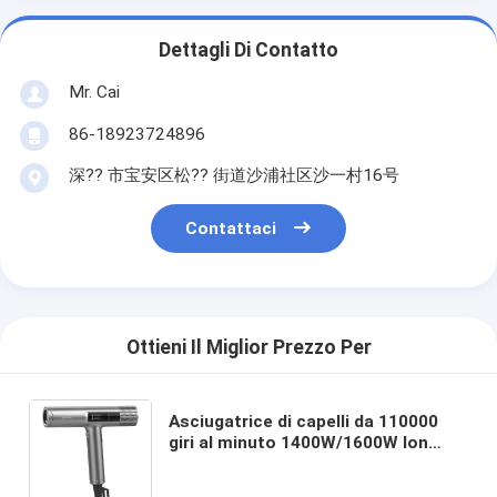
Dettagli Di Contatto
Mr. Cai
86-18923724896
深?? 市宝安区松?? 街道沙浦社区沙一村16号
Contattaci
Ottieni Il Miglior Prezzo Per
Asciugatrice di capelli da 110000
giri al minuto 1400W/1600W Ion
negativo con concentratore
Asciugatrici di capelli professionali