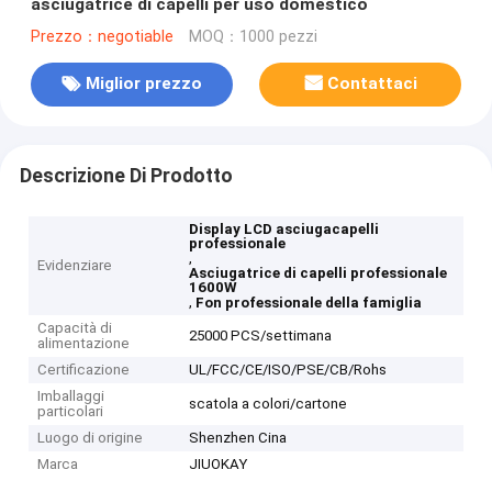
asciugatrice di capelli per uso domestico
Prezzo：negotiable
MOQ：1000 pezzi
Miglior prezzo
Contattaci
Descrizione Di Prodotto
Display LCD asciugacapelli
professionale
,
Evidenziare
Asciugatrice di capelli professionale
1600W
,
Fon professionale della famiglia
Capacità di
25000 PCS/settimana
alimentazione
Certificazione
UL/FCC/CE/ISO/PSE/CB/Rohs
Imballaggi
scatola a colori/cartone
particolari
Luogo di origine
Shenzhen Cina
Marca
JIUOKAY