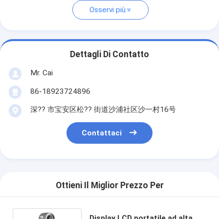
Osservi più
Dettagli Di Contatto
Mr. Cai
86-18923724896
深?? 市宝安区松?? 街道沙浦社区沙一村16号
Contattaci
Ottieni Il Miglior Prezzo Per
Display LCD portatile ad alta