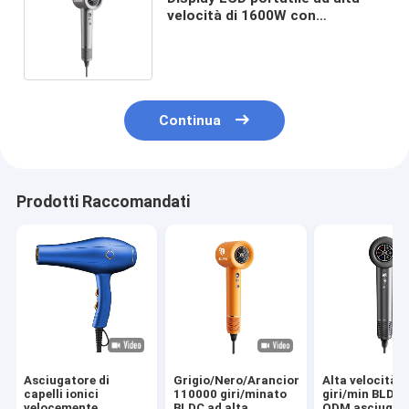
velocità di 1600W con
asciugatrice di capelli per uso
domestico
Continua
Prodotti Raccomandati
Asciugatore di
Grigio/Nero/Arancione
Alta velocità 
capelli ionici
110000 giri/minato
giri/min BLDC
velocemente
BLDC ad alta
ODM asciugaca