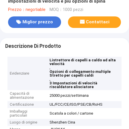
impostazioni di velocità e più opzioni di spina
Prezzo：negotiable
MOQ：1000 pezzi
Miglior prezzo
Contattaci
Descrizione Di Prodotto
Listrettore di capelli a caldo ad alta
velocità
,
Opzioni di collegamento multiple
Evidenziare
Stretto per capelli caldi
,
3 Impostazioni di velocità
riscaldatore alisciatore
Capacità di
25000 pezzi/settimana
alimentazione
Certificazione
UL/FCC/CE/ISO/PSE/CB/RoHS
Imballaggi
Scatola a colori / cartone
particolari
Luogo di origine
Shenzhen Cina