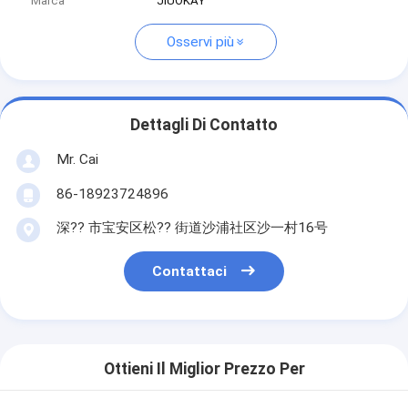
Marca
JIUOKAY
Osservi più
Dettagli Di Contatto
Mr. Cai
86-18923724896
深?? 市宝安区松?? 街道沙浦社区沙一村16号
Contattaci
Ottieni Il Miglior Prezzo Per