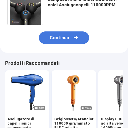
caldi Asciugacapelli 110000RPM
Asciugacapelli a risparmio
energetico Bambini
Continua
Prodotti Raccomandati
Asciugatore di
Grigio/Nero/Arancione
Display LCD po
capelli ionici
110000 giri/minato
ad alta velocit
velocemente
BLDC ad alta
1600W con