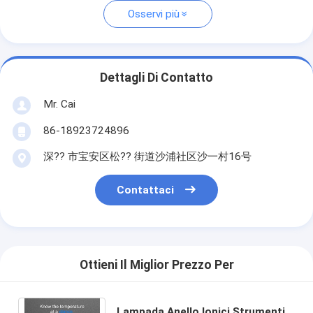
Osservi più
Dettagli Di Contatto
Mr. Cai
86-18923724896
深?? 市宝安区松?? 街道沙浦社区沙一村16号
Contattaci
Ottieni Il Miglior Prezzo Per
Lampada Anello Ionici Strumenti