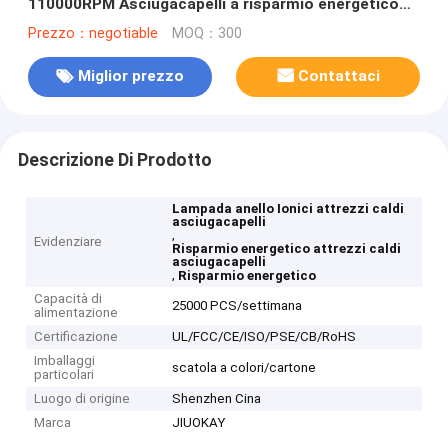
110000RPM Asciugacapelli a risparmio energetico
Bambini
Prezzo：negotiable
MOQ：300
Miglior prezzo
Contattaci
Descrizione Di Prodotto
Lampada anello Ionici attrezzi caldi
asciugacapelli
,
Evidenziare
Risparmio energetico attrezzi caldi
asciugacapelli
,
Risparmio energetico
Capacità di
25000 PCS/settimana
alimentazione
Certificazione
UL/FCC/CE/ISO/PSE/CB/RoHS
Imballaggi
scatola a colori/cartone
particolari
Luogo di origine
Shenzhen Cina
Marca
JIUOKAY