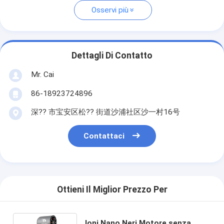
Osservi più
Dettagli Di Contatto
Mr. Cai
86-18923724896
深?? 市宝安区松?? 街道沙浦社区沙一村16号
Contattaci
Ottieni Il Miglior Prezzo Per
Ioni Nano Neri Motore senza