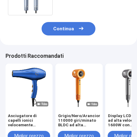
Continua
Prodotti Raccomandati
Asciugatore di
Grigio/Nero/Arancione
Display LCD po
capelli ionici
110000 giri/minato
ad alta velocit
velocemente
BLDC ad alta
1600W con
asciugato 2400W
velocità
asciugatrice d
Asciugatore di
asciugatrice veloce
capelli per uso
Miglior prezzo
Miglior prezzo
Miglior pr