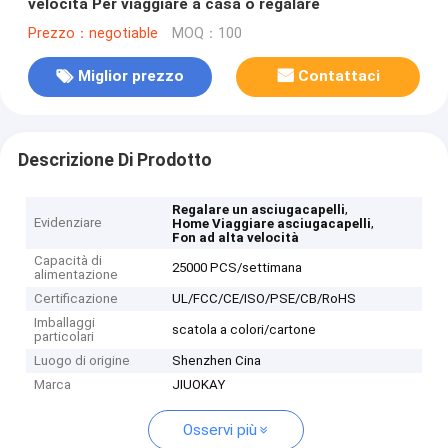
velocità Per viaggiare a casa o regalare
Prezzo：negotiable
MOQ：100
Miglior prezzo
Contattaci
Descrizione Di Prodotto
,
Regalare un asciugacapelli
Evidenziare
,
Home Viaggiare asciugacapelli
Fon ad alta velocità
Capacità di
25000 PCS/settimana
alimentazione
Certificazione
UL/FCC/CE/ISO/PSE/CB/RoHS
Imballaggi
scatola a colori/cartone
particolari
Luogo di origine
Shenzhen Cina
Marca
JIUOKAY
Osservi più