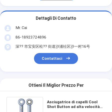
Dettagli Di Contatto
Mr. Cai
86-18923724896
深?? 市宝安区松?? 街道沙浦社区沙一村16号
Contattaci
Ottieni Il Miglior Prezzo Per
Asciugatrice di capelli Cool
Shot Button ad alta velocità
Per viaggiare a casa o regalare