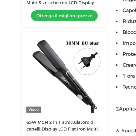
Multi Size schermo LCD Display
Touch Operation attrezzi
Capell
Ottenga il migliore prezzo
professionali
Riduz
Blocc
Impo
Prote
Crear
1 ora
Tecno
2Applic
Video
65W MCH 2 in 1 strettulatore di
capelli Display LCD Flat Iron Multi
3. Specif
Function Hair Curler con pannello