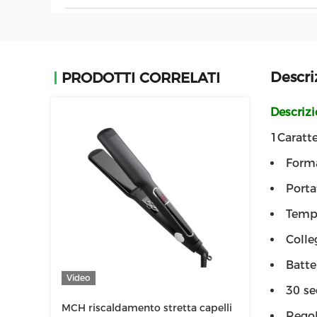
Descri
PRODOTTI CORRELATI
Descriz
1Caratte
Forma 
Portat
Tempe
Colle
Batt
Video
30 se
MCH riscaldamento stretta capelli
Regol