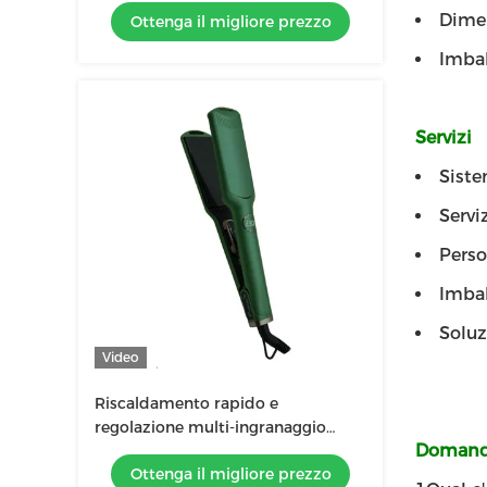
Dimen
Ottenga il migliore prezzo
di 3 dimensioni
Imbal
Servizi
Siste
Servi
Perso
Imbal
Solu
Video
Riscaldamento rapido e
regolazione multi-ingranaggio
Domande
riscaldatore stretta capelli per tutti
Ottenga il migliore prezzo
i tipi di capelli