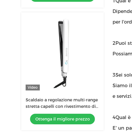
1Qual e
Dipende 
per l'ord
2Puoi st
Possiamo
3Sei so
Siamo il
Video
e servizi
Scaldaio a regolazione multi-range
stretta capelli con rivestimento di
glasso ceramico per salotto
4Qual è
Ottenga il migliore prezzo
E' un p