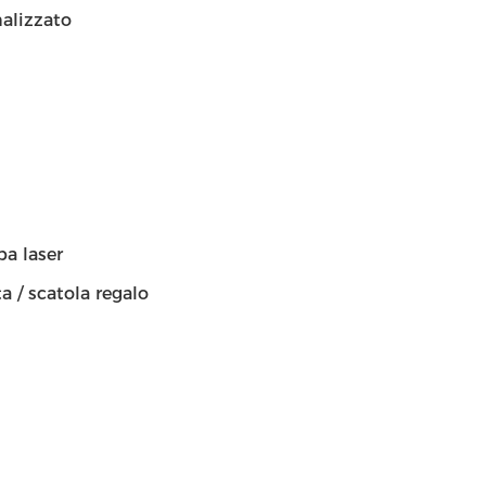
nalizzato
pa laser
a / scatola regalo