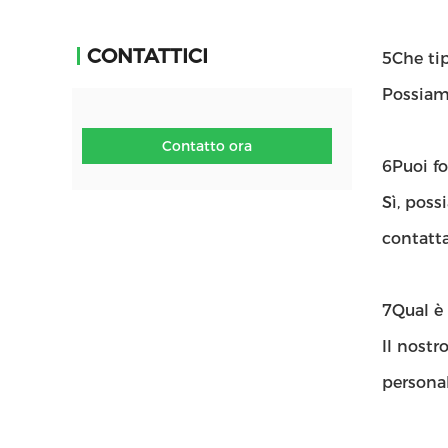
CONTATTICI
5Che tip
Possiamo
Contatto ora
6Puoi f
Sì, poss
contatta
7Qual è 
Il nostr
personal