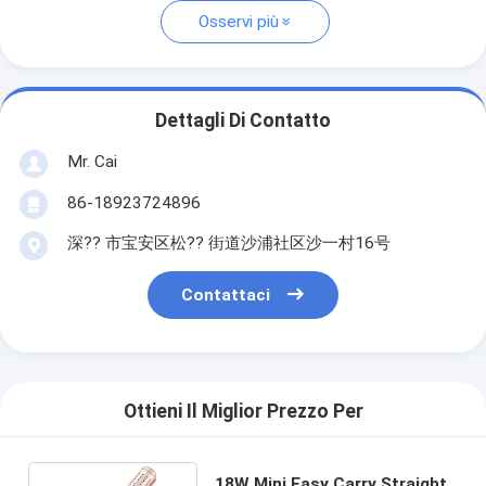
Osservi più
Dettagli Di Contatto
Mr. Cai
86-18923724896
深?? 市宝安区松?? 街道沙浦社区沙一村16号
Contattaci
Ottieni Il Miglior Prezzo Per
18W Mini Easy Carry Straight