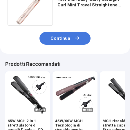
Curl Mini Travel Straightener
Multifunzione 2 in 1
Continua
Prodotti Raccomandati
65W MCH 2 in 1
45W/60W MCH
MCH riscalda
strettulatore di
Tecnologia di
stretta capelli
capelli Display LCD
riscaldamento
Size schermo 