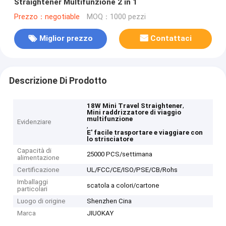
Straightener Multifunzione 2 in 1
Prezzo：negotiable
MOQ：1000 pezzi
Miglior prezzo
Contattaci
Descrizione Di Prodotto
,
18W Mini Travel Straightener
Mini raddrizzatore di viaggio
multifunzione
Evidenziare
,
E' facile trasportare e viaggiare con
lo strisciatore
Capacità di
25000 PCS/settimana
alimentazione
Certificazione
UL/FCC/CE/ISO/PSE/CB/Rohs
Imballaggi
scatola a colori/cartone
particolari
Luogo di origine
Shenzhen Cina
Marca
JIUOKAY