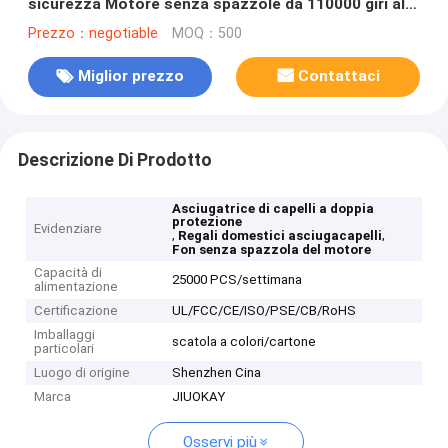
sicurezza Motore senza spazzole da 110000 giri al
minuto per regali domestici
Prezzo：negotiable
MOQ：500
Miglior prezzo
Contattaci
Descrizione Di Prodotto
Asciugatrice di capelli a doppia
protezione
Evidenziare
,
,
Regali domestici asciugacapelli
Fon senza spazzola del motore
Capacità di
25000 PCS/settimana
alimentazione
Certificazione
UL/FCC/CE/ISO/PSE/CB/RoHS
Imballaggi
scatola a colori/cartone
particolari
Luogo di origine
Shenzhen Cina
Marca
JIUOKAY
Osservi più