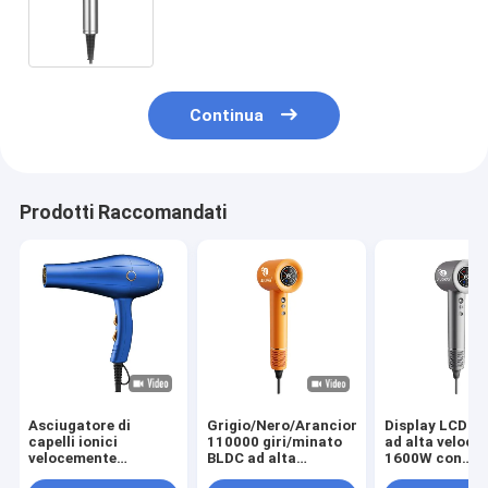
senza spazzole da 110000 giri al
minuto per regali domestici
Continua
Prodotti Raccomandati
Asciugatore di
Grigio/Nero/Arancione
Display LCD po
capelli ionici
110000 giri/minato
ad alta velocit
velocemente
BLDC ad alta
1600W con
asciugato 2400W
velocità
asciugatrice d