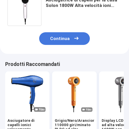
Solon 1800W Alta velocità ioni
negativi elettrici ionici asciugatrici
di capelli professionali
Continua
Prodotti Raccomandati
Asciugatore di
Grigio/Nero/Arancione
Display LCD po
capelli ionici
110000 giri/minato
ad alta velocit