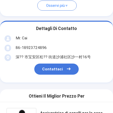
Osservi più
Dettagli Di Contatto
Mr. Cai
86-18923724896
深?? 市宝安区松?? 街道沙浦社区沙一村16号
Contattaci
Ottieni Il Miglior Prezzo Per
Asciugatrice di capelli per la casa