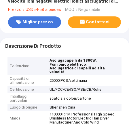
velocità ioni negativi elettrici ionici asciugatrici di
capelli professionali
Prezzo：USD54-58 a pieces
MOQ：Negoziabile
Miglior prezzo
Contattaci
Descrizione Di Prodotto
,
Asciugacapelli da 1800W
,
Fon ionico elettrico
Evidenziare
Asciugatrice di capelli ad alta
velocità
Capacità di
25000 PCS/settimana
alimentazione
Certificazione
UL/FCC/CE/ISO/PSE/CB/Rohs
Imballaggi
scatola a colori/cartone
particolari
Luogo di origine
Shenzhen Cina
110000 RPM Professional High Speed
Marca
Brushless Motor Electric Hair Dryer
Manufacturer And Cold Wind