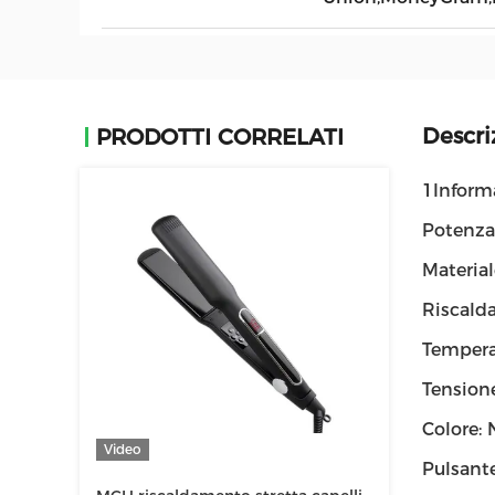
Descri
PRODOTTI CORRELATI
1Informa
Potenza
Material
Riscald
Tempera
Tension
Colore: 
Video
Pulsant