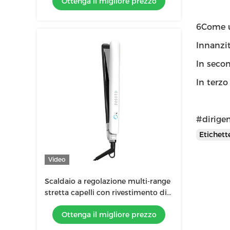
Ottenga il migliore prezzo
i tipi di capelli
6Come u
Innanzit
In secon
In terzo
#dirigen
Etichet
Video
Scaldaio a regolazione multi-range
stretta capelli con rivestimento di
glasso ceramico per salotto
Ottenga il migliore prezzo