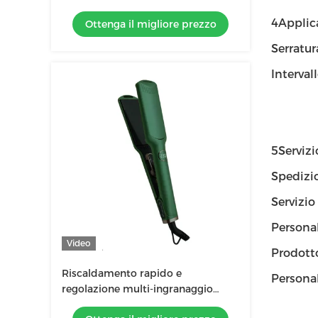
Function Hair Curler con pannello
4Applic
Ottenga il migliore prezzo
di 3 dimensioni
Serratur
Interval
5Servizi
Spedizi
Servizio
Personal
Video
Prodot
Riscaldamento rapido e
Persona
regolazione multi-ingranaggio
riscaldatore stretta capelli per tutti