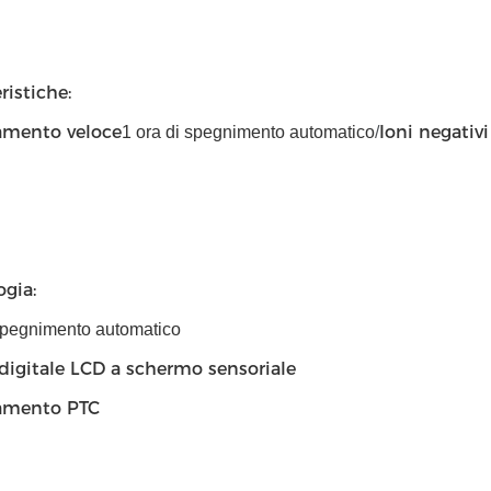
ristiche:
amento veloce
Ioni negativ
1 ora di spegnimento automatico
/
gia:
 spegnimento automatico
digitale LCD a schermo sensoriale
amento PTC