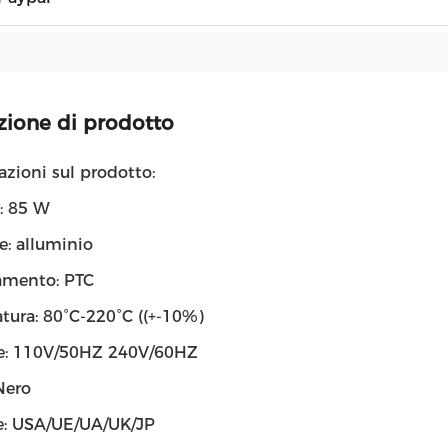
zione di prodotto
zioni sul prodotto:
: 85 W
e: alluminio
amento: PTC
tura: 80°C-220°C ((+-10%)
e: 110V/50HZ 240V/60HZ
Nero
e: USA/UE/UA/UK/JP