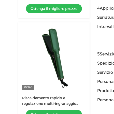
Function Hair Curler con pannello
4Applic
Ottenga il migliore prezzo
di 3 dimensioni
Serratur
Interval
5Servizi
Spedizi
Servizio
Personal
Video
Prodot
Riscaldamento rapido e
Persona
regolazione multi-ingranaggio
riscaldatore stretta capelli per tutti