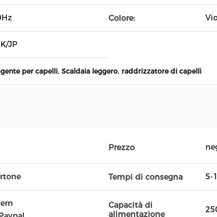
0Hz
Vi
Colore:
UK/JP
,
,
gente per capelli
Scaldaia leggero
raddrizzatore di capelli
ne
Prezzo
artone
5-1
Tempi di consegna
tern
Capacità di
25
alimentazione
Paypal