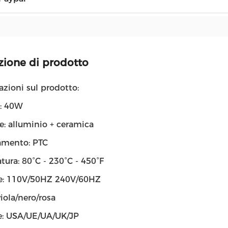
zione di prodotto
zioni sul prodotto:
: 40W
e: alluminio + ceramica
amento: PTC
ura: 80°C - 230°C - 450°F
e: 110V/50HZ 240V/60HZ
viola/nero/rosa
e: USA/UE/UA/UK/JP