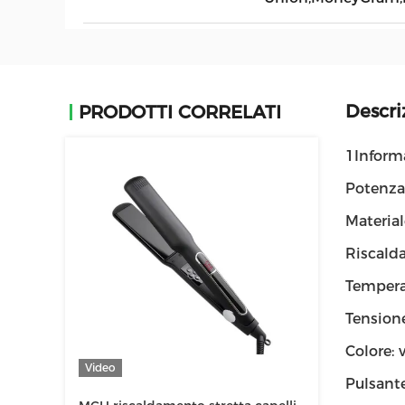
Descri
PRODOTTI CORRELATI
1Informa
Potenza
Material
Riscald
Temperat
Tension
Colore: 
Video
Pulsant