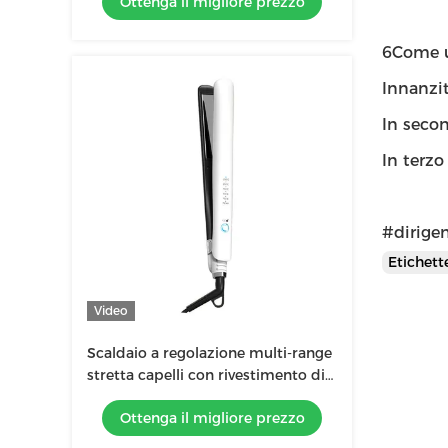
Ottenga il migliore prezzo
i tipi di capelli
6Come u
Innanzit
In secon
In terzo
#dirigen
Etichet
Video
Scaldaio a regolazione multi-range
stretta capelli con rivestimento di
glasso ceramico per salotto
Ottenga il migliore prezzo