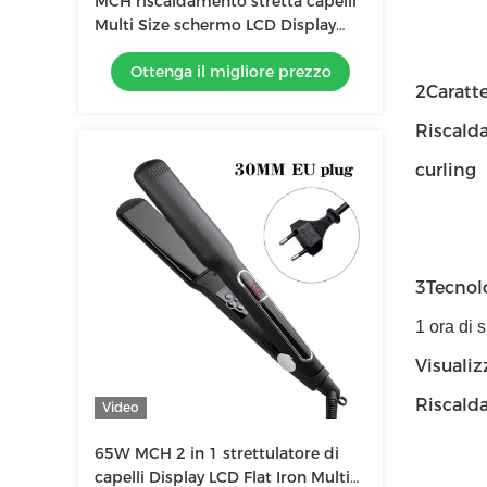
MCH riscaldamento stretta capelli
Multi Size schermo LCD Display
Touch Operation attrezzi
Ottenga il migliore prezzo
professionali
2Caratte
Riscald
curling
3Tecnolo
1 ora di
Visualiz
Riscald
Video
65W MCH 2 in 1 strettulatore di
capelli Display LCD Flat Iron Multi