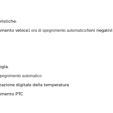
ristiche:
amento veloce
Ioni negativ
1 ora di spegnimento automatico
/
gia:
 spegnimento automatico
zazione digitale della temperatura
amento PTC