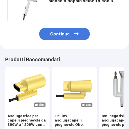
bianca a doppia velocità con 3
impostazioni di calore e funzione
pieghevole
Continua
Prodotti Raccomandati
Asciugatrice per
1200W
Ioni negativi D
capelli pieghevole da
asciugacapelli
asciugacapelli
800W a 1200W con
pieghevole Olio
pieghevole por
olio essenziale,
essenziale per la
per uso domes