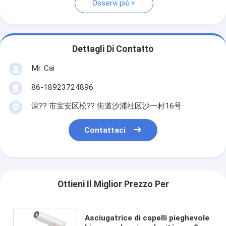
Osservi più
Dettagli Di Contatto
Mr. Cai
86-18923724896
深?? 市宝安区松?? 街道沙浦社区沙一村16号
Contattaci
Ottieni Il Miglior Prezzo Per
Asciugatrice di capelli pieghevole