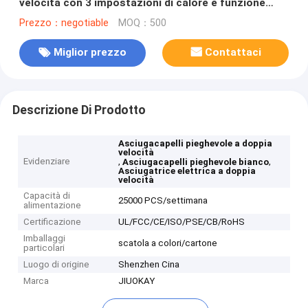
velocità con 3 impostazioni di calore e funzione
pieghevole
Prezzo：negotiable
MOQ：500
Miglior prezzo
Contattaci
Descrizione Di Prodotto
Asciugacapelli pieghevole a doppia
velocità
Evidenziare
,
,
Asciugacapelli pieghevole bianco
Asciugatrice elettrica a doppia
velocità
Capacità di
25000 PCS/settimana
alimentazione
Certificazione
UL/FCC/CE/ISO/PSE/CB/RoHS
Imballaggi
scatola a colori/cartone
particolari
Luogo di origine
Shenzhen Cina
Marca
JIUOKAY