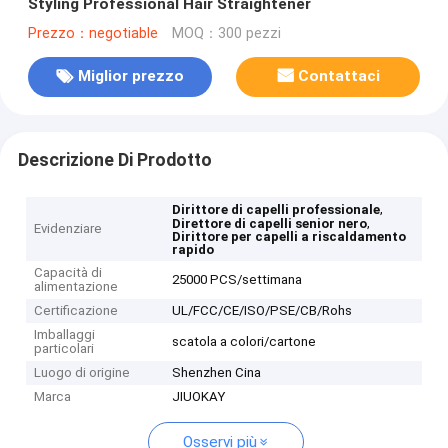
Styling Professional Hair Straightener
Prezzo：negotiable
MOQ：300 pezzi
Miglior prezzo
Contattaci
Descrizione Di Prodotto
,
Dirittore di capelli professionale
,
Direttore di capelli senior nero
Evidenziare
Dirittore per capelli a riscaldamento
rapido
Capacità di
25000 PCS/settimana
alimentazione
Certificazione
UL/FCC/CE/ISO/PSE/CB/Rohs
Imballaggi
scatola a colori/cartone
particolari
Luogo di origine
Shenzhen Cina
Marca
JIUOKAY
Osservi più