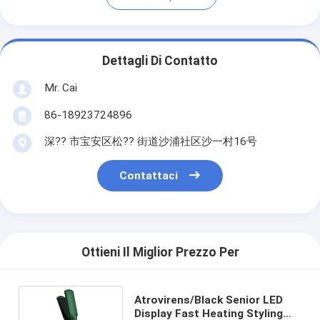
Dettagli Di Contatto
Mr. Cai
86-18923724896
深?? 市宝安区松?? 街道沙浦社区沙一村16号
Contattaci
Ottieni Il Miglior Prezzo Per
Atrovirens/Black Senior LED
Display Fast Heating Styling