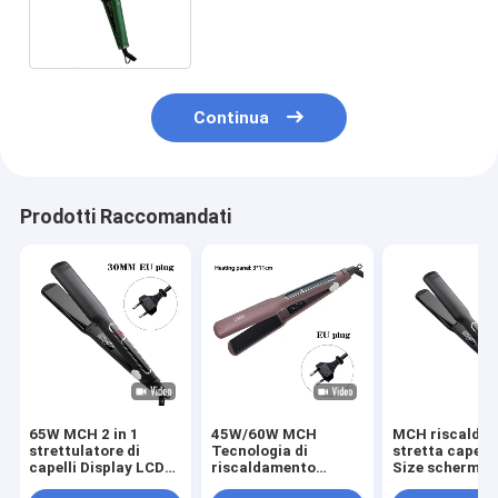
Professional Hair Straightener
Continua
Prodotti Raccomandati
65W MCH 2 in 1
45W/60W MCH
MCH riscalda
strettulatore di
Tecnologia di
stretta capelli
capelli Display LCD
riscaldamento
Size schermo 
Flat Iron Multi
rapido 2 in 1
Display Touch