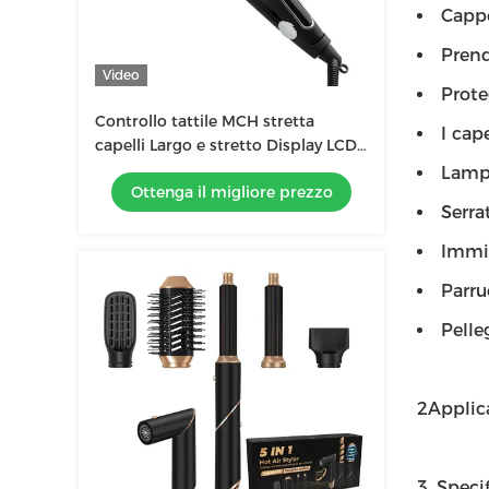
Cappo
Prend
Video
Prote
Controllo tattile MCH stretta
I cap
capelli Largo e stretto Display LCD
multi dimensione
Lampa
Ottenga il migliore prezzo
Serra
Immis
Parru
Pelleg
2Applic
3. Specif