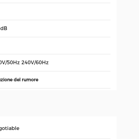
 dB
0V/50Hz 240V/60Hz
zione del rumore
gotiable