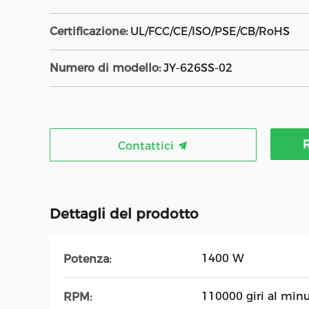
Certificazione:
UL/FCC/CE/ISO/PSE/CB/RoHS
Numero di modello:
JY-626SS-02
R
Contattici
Dettagli del prodotto
1400 W
Potenza:
110000 giri al min
RPM: