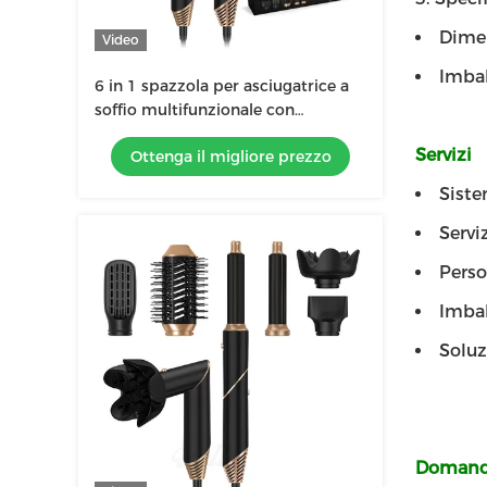
Dimen
Video
Imbal
6 in 1 spazzola per asciugatrice a
soffio multifunzionale con
diffusore e custodia in pelle
Servizi
Ottenga il migliore prezzo
Siste
Servi
Perso
Imbal
Solu
Domande