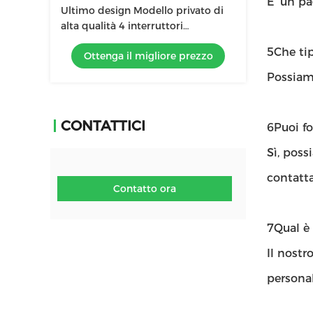
E' un p
Ultimo design Modello privato di
alta qualità 4 interruttori
asciugacapelli multifunzione
5Che tip
Ottenga il migliore prezzo
Possiamo
CONTATTICI
6Puoi f
Sì, poss
contatta
Contatto ora
7Qual è 
Il nostr
personal