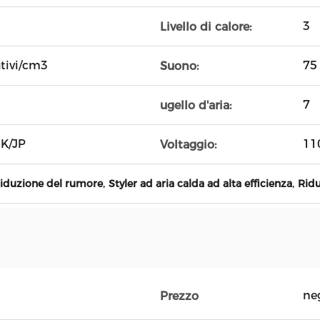
3
Livello di calore:
ativi/cm3
75
Suono:
7
ugello d'aria:
UK/JP
11
Voltaggio:
,
,
 riduzione del rumore
Styler ad aria calda ad alta efficienza
Ridu
ne
Prezzo