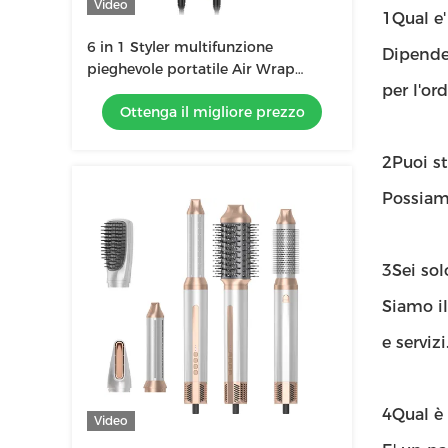
Video
1Qual e
6 in 1 Styler multifunzione
Dipende 
pieghevole portatile Air Wrap
per l'ord
Curling Nuovo design Travel Hot Air
Ottenga il migliore prezzo
Brush Comb
2Puoi st
Possiamo
3Sei so
Siamo il
e servizi
4Qual è
Video