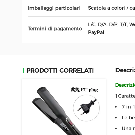
Scatola a colori / c
Imballaggi particolari
L/C, D/A, D/P, T/T,
Termini di pagamento
PayPal
Descri
PRODOTTI CORRELATI
Descriz
1Caratte
7 in 
Le be
Una m