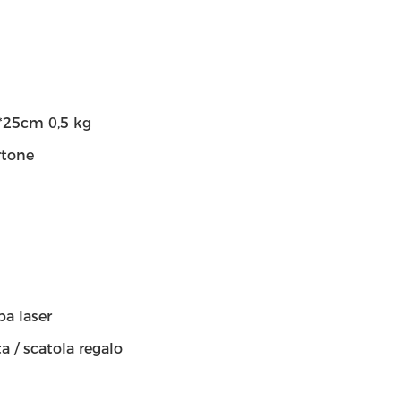
6*25cm 0,5 kg
rtone
pa laser
a / scatola regalo