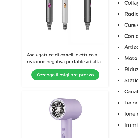
Colla
Radi
Cura 
Con c
Artic
Asciugatrice di capelli elettrica a
Motor
reazione negativa portatile ad alta
velocità da 1500W per la casa
Riduz
Ottenga il migliore prezzo
senza fili professionale
Stati
Canal
Tecno
Ione 
Immis