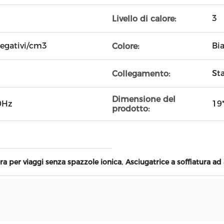
3
Livello di calore:
negativi/cm3
Bi
Colore:
St
Collegamento:
Dimensione del
0Hz
19
prodotto:
,
ura per viaggi senza spazzole ionica
Asciugatrice a soffiatura ad 