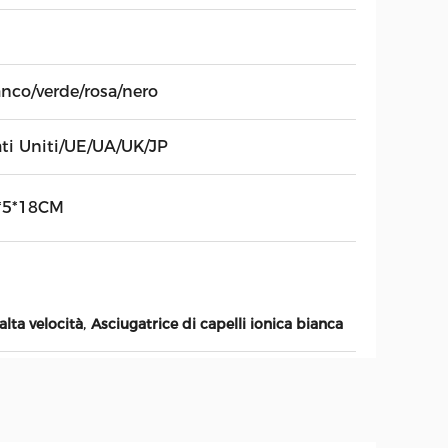
anco/verde/rosa/nero
ati Uniti/UE/UA/UK/JP
*5*18CM
,
alta velocità
Asciugatrice di capelli ionica bianca