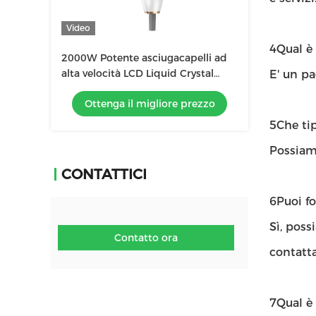
Video
4Qual è
2000W Potente asciugacapelli ad
alta velocità LCD Liquid Crystal
E' un p
Display Ion Negativo Asciugacapelli
Ottenga il migliore prezzo
Salone
5Che tip
Possiamo
CONTATTICI
6Puoi f
Sì, poss
Contatto ora
contatta
7Qual è 