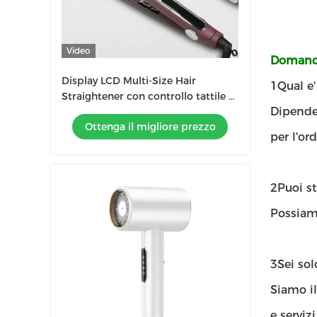
Video
Domande
Display LCD Multi-Size Hair
1Qual e
Straightener con controllo tattile e
Dipende 
tecnologia di riscaldamento MCH
Ottenga il migliore prezzo
per l'ord
2Puoi st
Possiamo
3Sei so
Siamo il
e servizi