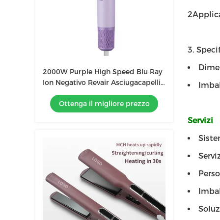
2Applic
3. Specif
Dimen
2000W Purple High Speed Blu Ray
Ion Negativo Revair Asciugacapelli
Imbal
Temperatura regolabile per uso
Ottenga il migliore prezzo
domestico
Servizi
Siste
Servi
Perso
Imbal
Solu