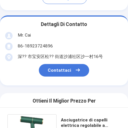
Dettagli Di Contatto
Mr. Cai
86-18923724896
深?? 市宝安区松?? 街道沙浦社区沙一村16号
Contattaci
Ottieni Il Miglior Prezzo Per
Asciugatrice di capelli
elettrica regolabile a