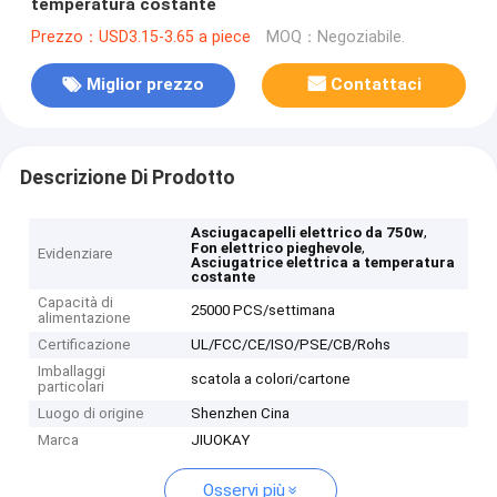
temperatura costante
Prezzo：USD3.15-3.65 a piece
MOQ：Negoziabile.
Miglior prezzo
Contattaci
Descrizione Di Prodotto
,
Asciugacapelli elettrico da 750w
,
Fon elettrico pieghevole
Evidenziare
Asciugatrice elettrica a temperatura
costante
Capacità di
25000 PCS/settimana
alimentazione
Certificazione
UL/FCC/CE/ISO/PSE/CB/Rohs
Imballaggi
scatola a colori/cartone
particolari
Luogo di origine
Shenzhen Cina
Marca
JIUOKAY
Osservi più