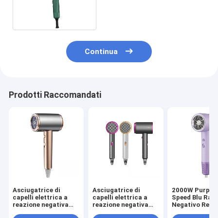
temperatura costante
Continua
Prodotti Raccomandati
Asciugatrice di
Asciugatrice di
2000W Purple 
capelli elettrica a
capelli elettrica a
Speed Blu Ray 
reazione negativa
reazione negativa
Negativo Reva
portatile ad alta
portatile ad alta
Asciugacapell