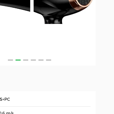
S+PC
0,6 m/s