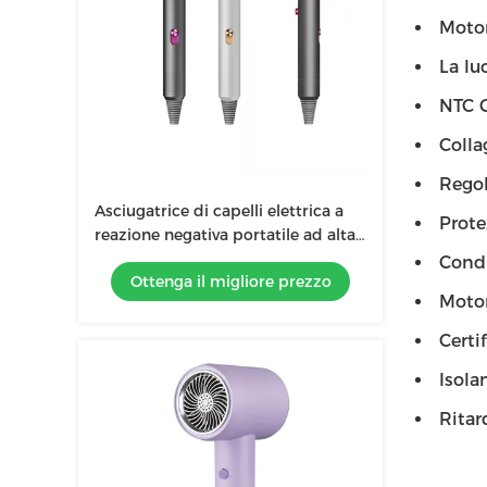
Moto
La lu
NTC C
Colla
Regol
Asciugatrice di capelli elettrica a
Prote
reazione negativa portatile ad alta
velocità da 1500W per la casa
Condi
Ottenga il migliore prezzo
senza fili professionale
Motor
Certi
Isol
Ritar