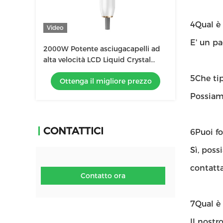
4Qual è
Video
E' un p
2000W Potente asciugacapelli ad
alta velocità LCD Liquid Crystal
Display Ion Negativo Asciugacapelli
5Che tip
Ottenga il migliore prezzo
Salone
Possiamo
CONTATTICI
6Puoi f
Sì, poss
contatta
Contatto ora
7Qual è 
Il nostr