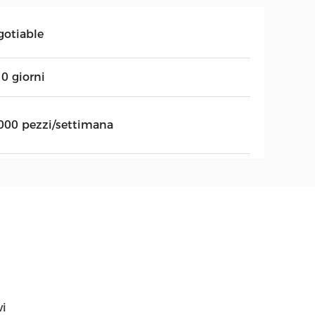
gotiable
0 giorni
000 pezzi/settimana
vi