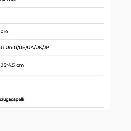
lore
ati Uniti/UE/UA/UK/JP
*25*4,5 cm
ciugacapelli