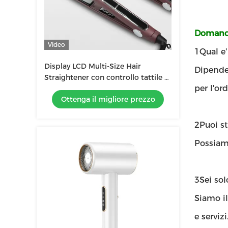
Domande
Video
1Qual e
Display LCD Multi-Size Hair
Dipende 
Straightener con controllo tattile e
per l'ord
tecnologia di riscaldamento MCH
Ottenga il migliore prezzo
2Puoi st
Possiamo
3Sei so
Siamo il
e servizi