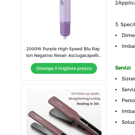
2Applic
3. Specif
Dimen
Imbal
2000W Purple High Speed Blu Ray
Ion Negativo Revair Asciugacapelli
Temperatura regolabile per uso
Servizi
Ottenga il migliore prezzo
domestico
Siste
Servi
Perso
Imbal
Solu