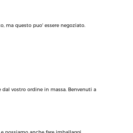
o, ma questo puo' essere negoziato.
e dal vostro ordine in massa. Benvenuti a
, e possiamo anche fare imballaggi