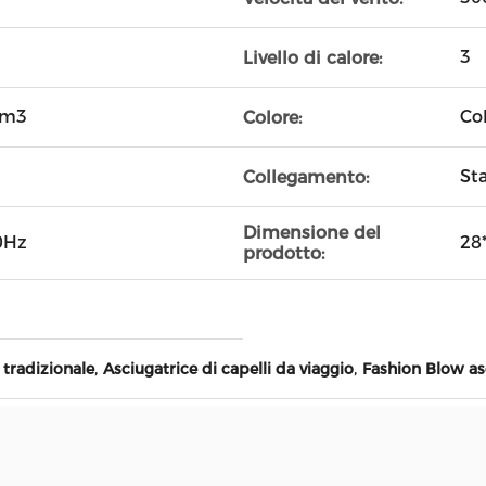
3
Livello di calore:
/cm3
Co
Colore:
St
Collegamento:
Dimensione del
0Hz
28
prodotto:
,
,
 tradizionale
Asciugatrice di capelli da viaggio
Fashion Blow as