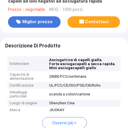
capelli ad ioni negativi ad asciugatura rapida
Prezzo：negotiable
MOQ：1000 pezzi
Miglior prezzo
Contattaci
Descrizione Di Prodotto
,
Asciugatrice di capelli gialla
Evidenziare
,
Forte asciugacapelli a secca rapida
Mini asciugacapelli giallo
Capacità di
25000 PCS/settimana
alimentazione
Certificazione
UL/FCC/CE/ISO/PSE/CB/Rohs
Imballaggi
scatola a colori/cartone
particolari
Luogo di origine
Shenzhen Cina
Marca
JIUOKAY
Osservi più