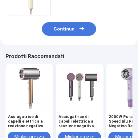
rapida
Continua
Prodotti Raccomandati
Asciugatrice di
Asciugatrice di
2000W Purple 
capelli elettrica a
capelli elettrica a
Speed Blu Ray 
reazione negativa
reazione negativa
Negativo Reva
portatile ad alta
portatile ad alta
Asciugacapell
velocità da 1500W
velocità da 1500W
Temperatura
Miglior prezzo
Miglior prezzo
Miglior pr