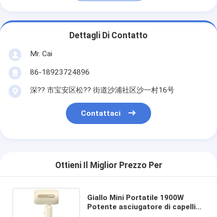
Dettagli Di Contatto
Mr. Cai
86-18923724896
深?? 市宝安区松?? 街道沙浦社区沙一村16号
Contattaci
Ottieni Il Miglior Prezzo Per
Giallo Mini Portatile 1900W
Potente asciugatore di capelli
ad ioni negativi ad asciugatura