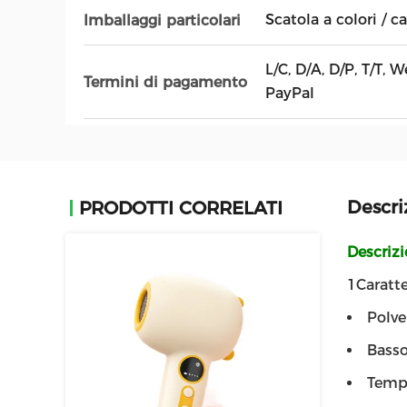
Scatola a colori / c
Imballaggi particolari
L/C, D/A, D/P, T/T,
Termini di pagamento
PayPal
Descri
PRODOTTI CORRELATI
Descriz
1Caratte
Polve
Bass
Tempo