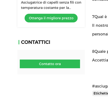
Asciugatrice di capelli senza fili con
temperatura costante per la
protezione della pelle del bambino
7Qual è 
Ottenga il migliore prezzo
Il nostr
personal
CONTATTICI
8Quale 
Accettia
Contatto ora
#asciuga
Etichet