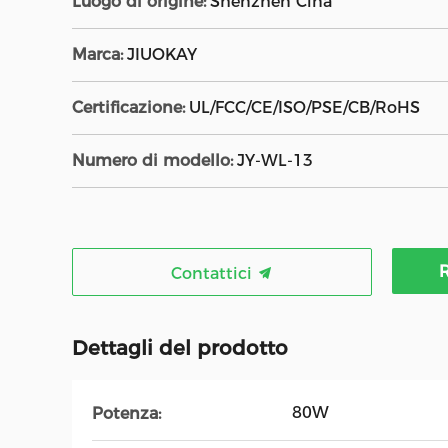
Luogo di origine:
Shenzhen Cina
Marca:
JIUOKAY
Certificazione:
UL/FCC/CE/ISO/PSE/CB/RoHS
Numero di modello:
JY-WL-13
R
Contattici
Dettagli del prodotto
80W
Potenza: