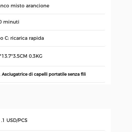
anco misto arancione
0 minuti
o C: ricarica rapida
5*13.7*3.5CM 0.3KG
,
Asciugatrice di capelli portatile senza fili
1.1 USD/PCS