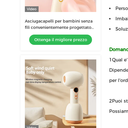
Perso
Video
Imbal
Asciugacapelli per bambini senza
fili convenientemente progettato
Solu
con base di ricarica GW 0.7KG
Ottenga il migliore prezzo
Giallo / Blu
Domande
1Qual e
Dipende 
per l'ord
2Puoi st
Possiamo
Video