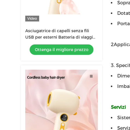
Sopra
Dotat
Video
Porta
Asciugatrice di capelli senza fili
USB per esterni Batteria di viaggio
Mini asciugatrice di capelli
2Applic
Ottenga il migliore prezzo
portatile carica Asciugatrice senza
fili
3. Specif
Dimen
Imba
Servizi
Siste
Servi