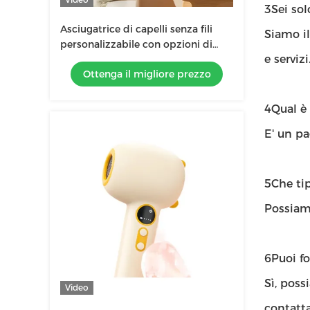
3Sei so
Asciugatrice di capelli senza fili
Siamo il
personalizzabile con opzioni di
e servizi
personalizzazione e colore
Ottenga il migliore prezzo
4Qual è
E' un p
5Che tip
Possiamo
6Puoi f
Sì, poss
Video
contatta