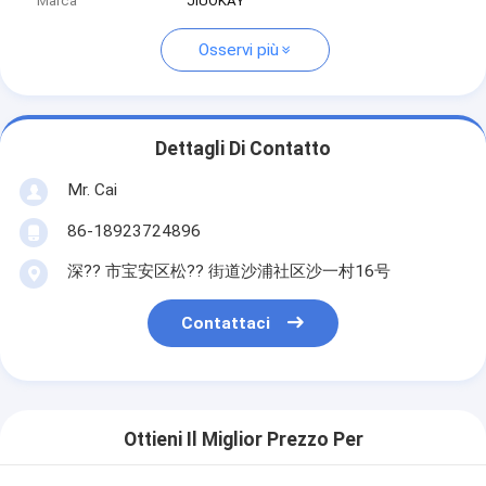
Marca
JIUOKAY
Osservi più
Dettagli Di Contatto
Mr. Cai
86-18923724896
深?? 市宝安区松?? 街道沙浦社区沙一村16号
Contattaci
Ottieni Il Miglior Prezzo Per