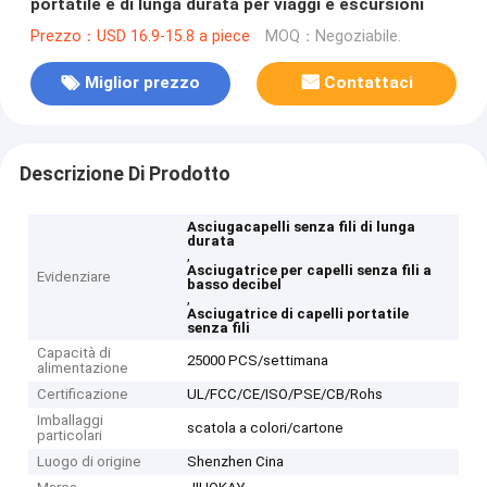
portatile e di lunga durata per viaggi e escursioni
Prezzo：USD 16.9-15.8 a piece
MOQ：Negoziabile.
Miglior prezzo
Contattaci
Descrizione Di Prodotto
Asciugacapelli senza fili di lunga
durata
,
Asciugatrice per capelli senza fili a
Evidenziare
basso decibel
,
Asciugatrice di capelli portatile
senza fili
Capacità di
25000 PCS/settimana
alimentazione
Certificazione
UL/FCC/CE/ISO/PSE/CB/Rohs
Imballaggi
scatola a colori/cartone
particolari
Luogo di origine
Shenzhen Cina