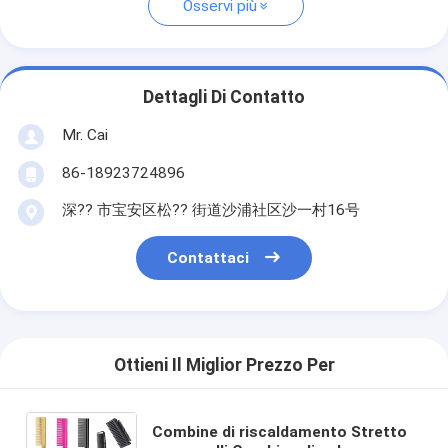
Osservi più
Dettagli Di Contatto
Mr. Cai
86-18923724896
深?? 市宝安区松?? 街道沙浦社区沙一村16号
Contattaci
Ottieni Il Miglior Prezzo Per
Combine di riscaldamento Stretto