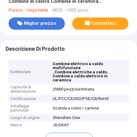
Combine di calore Combine in ceramica
polifunzionali di rame Combine elettrica a caldo
Prezzo：negotiable
MOQ：1000 pezzi
Miglior prezzo
Contattaci
Descrizione Di Prodotto
Combine elettrico a caldo
multifunzione
Evidenziare
,
,
Combine elettriche a caldo
Combine a caldo elettrico in
ceramica
Capacità di
25000 pezzi/settimana
alimentazione
Certificazione
UL/FCC/CE/ISO/PSE/CB/RoHS
Imballaggi
Scatola a colori / cartone
particolari
Luogo di origine
Shenzhen Cina
Marca
JIUOKAY