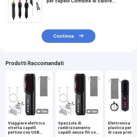
per capelli Combine di calore
Combine in ceramica polifunzionali
di rame Combine elettrica a caldo
Continua
Prodotti Raccomandati
Viaggiare elettrico
Spazzola di
Elettronica di
stretta capelli
raddrizzamento
plastica per s
pettine con USB
capelli senza fili con
di casa promo
ricaricabile e 6 piedi
4 impostazioni di
strettatore di 