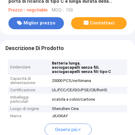
porta di ricarica di tipo C e lunga durata della
batteria
Prezzo：negotiable
MOQ：100
Miglior prezzo
Contattaci
Descrizione Di Prodotto
,
Batteria lunga
Evidenziare
,
asciugacapelli senza fili
asciugacapelli senza fili tipo C
Capacità di
25000 PCS/settimana
alimentazione
Certificazione
UL/FCC/CE/ISO/PSE/CB/RoHS
Imballaggi
scatola a colori/cartone
particolari
Luogo di origine
Shenzhen Cina
Marca
JIUOKAY
Osservi più