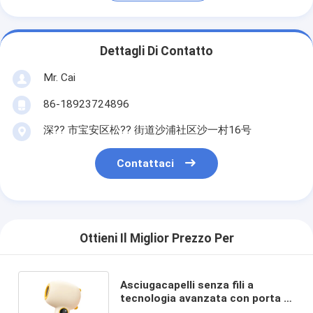
Dettagli Di Contatto
Mr. Cai
86-18923724896
深?? 市宝安区松?? 街道沙浦社区沙一村16号
Contattaci
Ottieni Il Miglior Prezzo Per
Asciugacapelli senza fili a
tecnologia avanzata con porta di
ricarica di tipo C e lunga durata