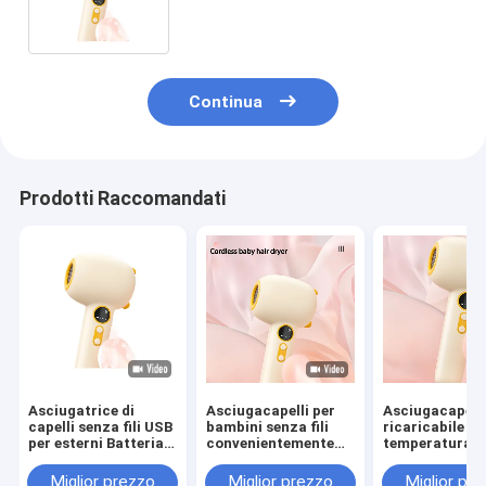
della batteria
Continua
Prodotti Raccomandati
Asciugatrice di
Asciugacapelli per
Asciugacapell
capelli senza fili USB
bambini senza fili
ricaricabile a
per esterni Batteria
convenientemente
temperatura
di viaggio Mini
progettato con base
costante con
asciugatrice di
di ricarica GW 0.7KG
protezione del
Miglior prezzo
Miglior prezzo
Miglior pr